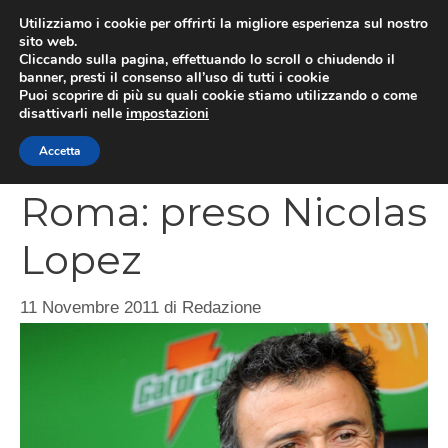
Vai
Utilizziamo i cookie per offrirti la migliore esperienza sul nostro
al
sito web.
MEN
Cliccando sulla pagina, effettuando lo scroll o chiudendo il
contenuto
banner, presti il consenso all’uso di tutti i cookie
Puoi scoprire di più su quali cookie stiamo utilizzando o come
disattivarli nelle
impostazioni
CATEGORIES
Accetta
Roma: preso Nicolas
Lopez
11 Novembre 2011
di
Redazione