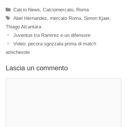
Categorie
Calcio News
,
Calciomercato
,
Roma
Tag
Abel Hernandez
,
mercato Roma
,
Simon Kjaer
,
Thiago Alcantara
Juventus tra Ramirez e un difensore
Video: pecora sgozzata prima di match
amichevole
Lascia un commento
Commento