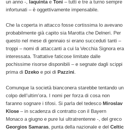
un anno -,
Iaquinta
e
Toni
– tutti e tre a turno sempre
infortunati – è oggettivamente impensabile.
Che la coperta in attacco fosse cortissima lo avevano
probabilmente già capito sia Marotta che Delneri. Per
questo nel mese di gennaio si erano succeduti tanti –
troppi – nomi di attaccanti a cui la Vecchia Signora era
interessata. Trattative faticose limitate dalle
pochissime risorse disponibili – e segnate dagli scippi
prima di
Dzeko
e poi di
Pazzini
.
Comunque la società bianconera starebbe tentando un
colpo dell’ultim’ora. I nomi per forza di cosa non
faranno sognare i tifosi. Si parla del tedesco
Miroslav
Klose
– in scadenza di contratto con il Bayern
Monaco a giugno e pure lui ultratrentenne -, del greco
Georgios Samaras
, punta della nazionale e del
Celtic