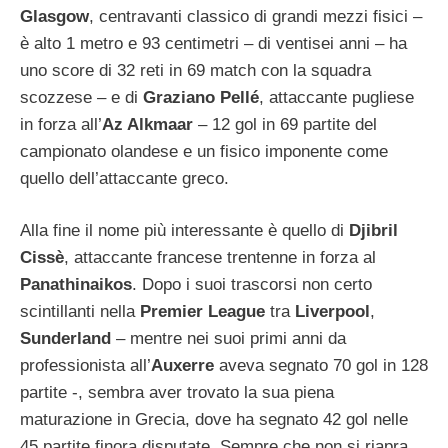
Glasgow
, centravanti classico di grandi mezzi fisici –
è alto 1 metro e 93 centimetri – di ventisei anni – ha
uno score di 32 reti in 69 match con la squadra
scozzese – e di
Graziano Pellé
, attaccante pugliese
in forza all’
Az Alkmaar
– 12 gol in 69 partite del
campionato olandese e un fisico imponente come
quello dell’attaccante greco.
Alla fine il nome più interessante è quello di
Djibril
Cissè
, attaccante francese trentenne in forza al
Panathinaikos
. Dopo i suoi trascorsi non certo
scintillanti nella
Premier League
tra
Liverpool
,
Sunderland
– mentre nei suoi primi anni da
professionista all’
Auxerre
aveva segnato 70 gol in 128
partite -, sembra aver trovato la sua piena
maturazione in Grecia, dove ha segnato 42 gol nelle
45 partite finora disputate. Sempre che non si riapra