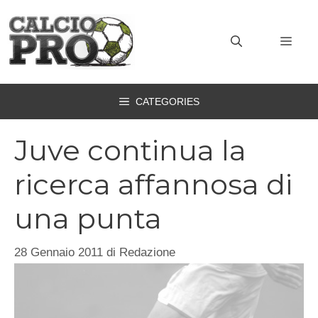
Vai
al
MEN
contenuto
CATEGORIES
Juve continua la
ricerca affannosa di
una punta
28 Gennaio 2011
di
Redazione