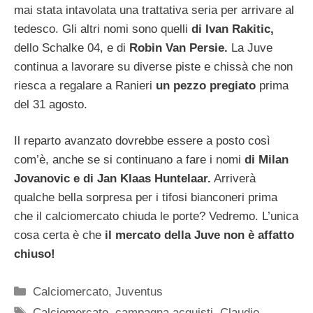
mai stata intavolata una trattativa seria per arrivare al
tedesco. Gli altri nomi sono quelli
di Ivan Rakitic,
dello Schalke 04, e di
Robin Van Persie.
La Juve
continua a lavorare su diverse piste e chissà che non
riesca a regalare a Ranieri
un pezzo pregiato
prima
del 31 agosto.
Il reparto avanzato dovrebbe essere a posto così
com’è, anche se si continuano a fare i nomi
di Milan
Jovanovic e di Jan Klaas Huntelaar.
Arriverà
qualche bella sorpresa per i tifosi bianconeri prima
che il calciomercato chiuda le porte? Vedremo. L’unica
cosa certa è che
il mercato della Juve non è affatto
chiuso!
Categorie
Calciomercato
,
Juventus
Tag
Calciomercato
,
campagna acquisti
,
Claudio