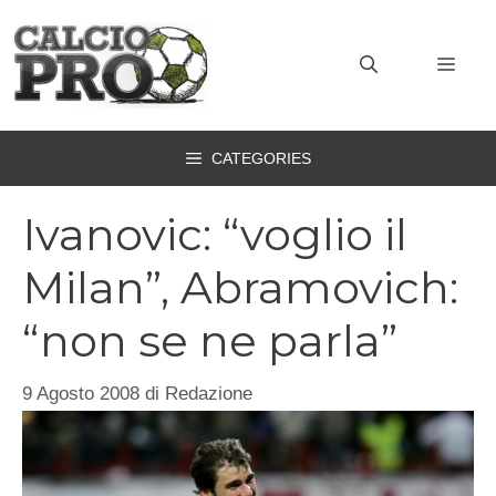
Vai
al
MEN
contenuto
CATEGORIES
Ivanovic: “voglio il
Milan”, Abramovich:
“non se ne parla”
9 Agosto 2008
di
Redazione