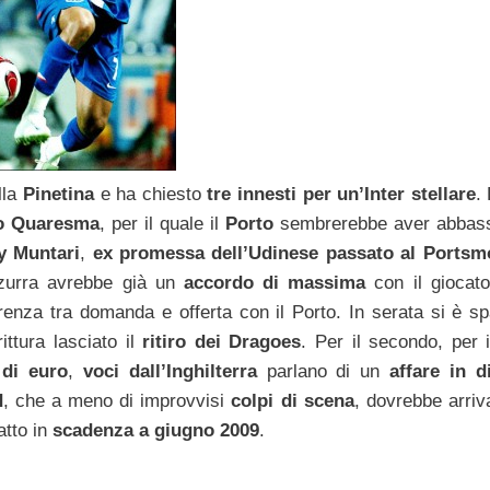
lla
Pinetina
e ha chiesto
tre innesti per un’Inter stellare
.
o Quaresma
, per il quale il
Porto
sembrerebbe aver abbass
y Muntari
,
ex promessa dell’Udinese passato al Ports
zzurra avrebbe già un
accordo di massima
con il giocat
renza tra domanda e offerta con il Porto. In serata si è sp
ittura lasciato il
ritiro dei Dragoes
. Per il secondo, per i
 di euro
,
voci dall’Inghilterra
parlano di un
affare in di
d
, che a meno di improvvisi
colpi di scena
, dovrebbe arriv
atto in
scadenza a giugno 2009
.