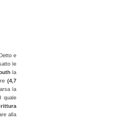
 Detto e
atto le
mouth
la
ore
(4,7
arsa la
l quale
rittura
are alla