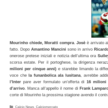
Mourinho chiede, Moratti compra
.
Josè
è arrivato a
fatto. Dopo
Amantino Mancini
sono in arrivo
Ricard
onerose pretese iniziali e notizia dell’ultima ora
Sulle
scorsa estate. Per il portoghese, la dirigenza nera
milioni per cinque anni)
e starebbe limando la diffe
voce che
la funanbolica ala lusitana
, avrebbe addir
l’Inter
pare aver formulato un’offerta di
16 milioni
d’arrivo
. Manca all’appello il nome di
Frank Lampar
corte di Mourinho la prossima stagione avendo il contr
Categorie
Calcio News
,
Calciomercato