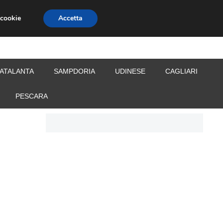
 cookie
Accetta
S
CALCIOMERCATO
ALLENATORI
ATALANTA
SAMPDORIA
UDINESE
CAGLIARI
PESCARA