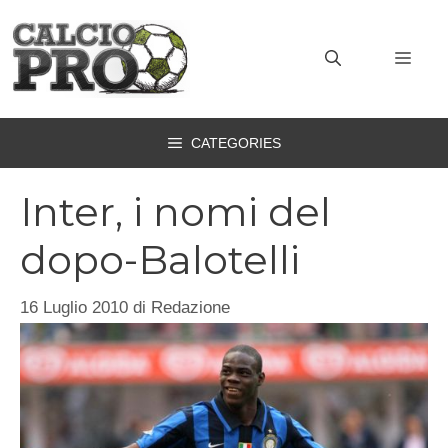
Vai
al
MEN
contenuto
CATEGORIES
Inter, i nomi del
dopo-Balotelli
16 Luglio 2010
di
Redazione