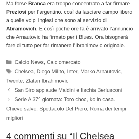
Ma forse
Branca
era troppo concentrato a far firmare
Preziosi
per l’argentino, così da lasciare campo libero
a quelle volpi inglesi che sono al servizio di
Abramovich
. E così poche ore fa è arrivato l’annuncio
che Arnautovic ha firmato per i Blues. Ora bisognerà
fare di tutto per far rimanere l’Ibrahimovic originale.
Categorie
Calcio News
,
Calciomercato
Tag
Chelsea
,
Diego Milito
,
Inter
,
Marko Arnautovic
,
Twente
,
Zlatan Ibrahimovic
San Siro applaude Maldini e fischia Berlusconi
Serie A 37^ giornata: Toro choc, ko in casa.
Chievo salvo. Spettacolo Del Piero, Roma dei tempi
migliori
4 commenti su “Il Chelsea