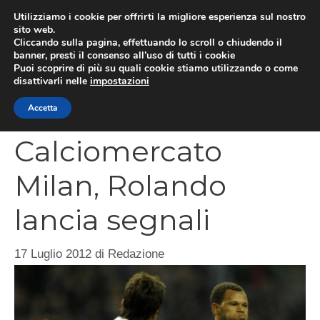
Vai
Utilizziamo i cookie per offrirti la migliore esperienza sul nostro
al
sito web.
MEN
Cliccando sulla pagina, effettuando lo scroll o chiudendo il
contenuto
banner, presti il consenso all’uso di tutti i cookie
Puoi scoprire di più su quali cookie stiamo utilizzando o come
disattivarli nelle
impostazioni
CATEGORIES
Accetta
Calciomercato
Milan, Rolando
lancia segnali
17 Luglio 2012
di
Redazione