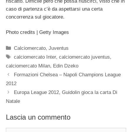
riscatto. Difficile però che possa riuscirci, visto che in
caso di partenza c’è da aspettarsi una certa
concorrenza sul giocatore.
Photo credits | Getty Images
Categorie
Calciomercato
,
Juventus
Tag
calciomercato Inter
,
calciomercato juventus
,
calciomercato Milan
,
Edin Dzeko
Formazioni Chelsea – Napoli Champions League
2012
Europa League 2012, Guidolin gioca la carta Di
Natale
Lascia un commento
Commento