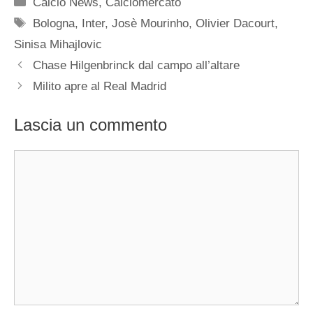
Categorie
Calcio News
,
Calciomercato
Tag
Bologna
,
Inter
,
Josè Mourinho
,
Olivier Dacourt
,
Sinisa Mihajlovic
Chase Hilgenbrinck dal campo all’altare
Milito apre al Real Madrid
Lascia un commento
Commento