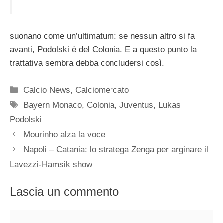
suonano come un’ultimatum: se nessun altro si fa
avanti, Podolski è del Colonia. E a questo punto la
trattativa sembra debba concludersi così.
Categorie
Calcio News
,
Calciomercato
Tag
Bayern Monaco
,
Colonia
,
Juventus
,
Lukas
Podolski
Mourinho alza la voce
Napoli – Catania: lo stratega Zenga per arginare il
Lavezzi-Hamsik show
Lascia un commento
Commento