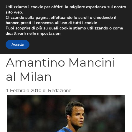
Vai
Utilizziamo i cookie per offrirti la migliore esperienza sul nostro
al
sito web.
MEN
Cliccando sulla pagina, effettuando lo scroll o chiudendo il
contenuto
banner, presti il consenso all’uso di tutti i cookie
Puoi scoprire di più su quali cookie stiamo utilizzando o come
disattivarli nelle
impostazioni
CATEGORIES
Accetta
Amantino Mancini
al Milan
1 Febbraio 2010
di
Redazione