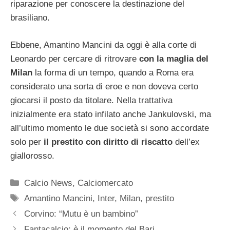
riparazione per conoscere la destinazione del
brasiliano.
Ebbene, Amantino Mancini da oggi è alla corte di
Leonardo per cercare di ritrovare
con la maglia del
Milan
la forma di un tempo, quando a Roma era
considerato una sorta di eroe e non doveva certo
giocarsi il posto da titolare. Nella trattativa
inizialmente era stato infilato anche Jankulovski, ma
all’ultimo momento le due società si sono accordate
solo per
il prestito con diritto di riscatto
dell’ex
giallorosso.
Categorie
Calcio News
,
Calciomercato
Tag
Amantino Mancini
,
Inter
,
Milan
,
prestito
Corvino: “Mutu è un bambino”
Fantacalcio: è il momento del Bari