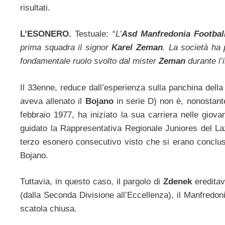
risultati.
L’ESONERO.
Testuale: “
L’
Asd Manfredonia Footba
prima squadra il signor
Karel Zeman
. La società ha 
fondamentale ruolo svolto dal mister
Zeman
durante l’
Il 33enne, reduce dall’esperienza sulla panchina dell
aveva allenato il
Bojano
in serie D) non è, nonostant
febbraio 1977, ha iniziato la sua carriera nelle giovan
guidato la Rappresentativa Regionale Juniores del La
terzo esonero consecutivo visto che si erano concl
Bojano.
Tuttavia, in questo caso, il pargolo di
Zdenek
ereditav
(dalla Seconda Divisione all’Eccellenza), il Manfredon
scatola chiusa.