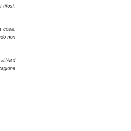
 tifosi.
a cosa.
ando non
 «
L’Asd
tagione