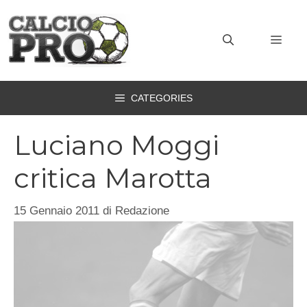
Vai
al
MEN
contenuto
CATEGORIES
Luciano Moggi
critica Marotta
15 Gennaio 2011
di
Redazione