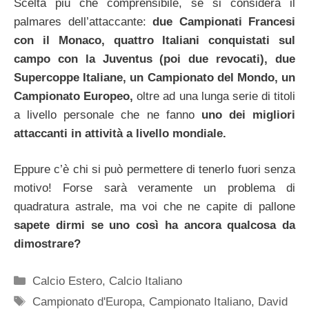
Scelta più che comprensibile, se si considera il
palmares dell’attaccante:
due Campionati Francesi
con il Monaco, quattro Italiani conquistati sul
campo con la Juventus (poi due revocati), due
Supercoppe Italiane, un Campionato del Mondo, un
Campionato Europeo,
oltre ad una lunga serie di titoli
a livello personale che ne fanno
uno dei migliori
attaccanti in attività a livello mondiale.
Eppure c’è chi si può permettere di tenerlo fuori senza
motivo! Forse sarà veramente un problema di
quadratura astrale, ma voi che ne capite di pallone
sapete dirmi se uno così ha ancora qualcosa da
dimostrare?
Categorie
Calcio Estero
,
Calcio Italiano
Tag
Campionato d'Europa
,
Campionato Italiano
,
David