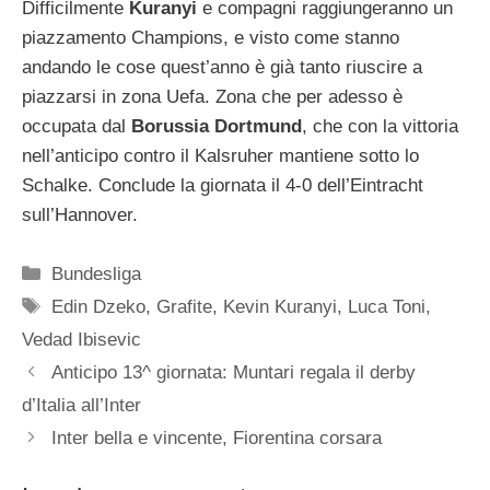
Difficilmente
Kuranyi
e compagni raggiungeranno un
piazzamento Champions, e visto come stanno
andando le cose quest’anno è già tanto riuscire a
piazzarsi in zona Uefa. Zona che per adesso è
occupata dal
Borussia Dortmund
, che con la vittoria
nell’anticipo contro il Kalsruher mantiene sotto lo
Schalke. Conclude la giornata il 4-0 dell’Eintracht
sull’Hannover.
Categorie
Bundesliga
Tag
Edin Dzeko
,
Grafite
,
Kevin Kuranyi
,
Luca Toni
,
Vedad Ibisevic
Anticipo 13^ giornata: Muntari regala il derby
d’Italia all’Inter
Inter bella e vincente, Fiorentina corsara