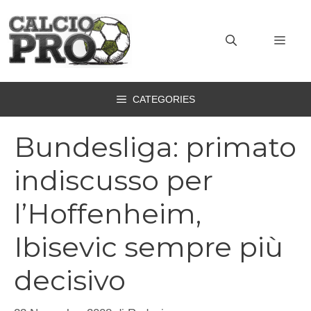
Vai
al
MEN
contenuto
CATEGORIES
Bundesliga: primato
indiscusso per
l’Hoffenheim,
Ibisevic sempre più
decisivo