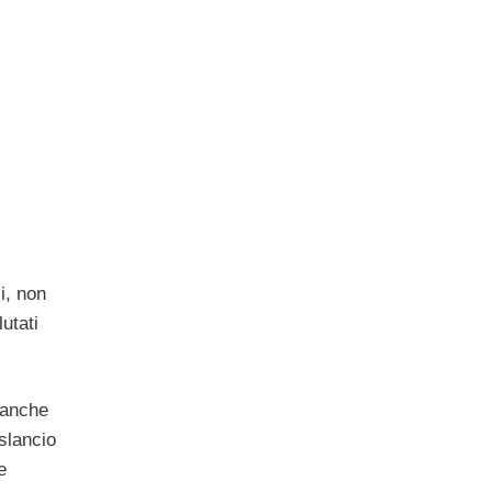
i, non
utati
 anche
 slancio
e