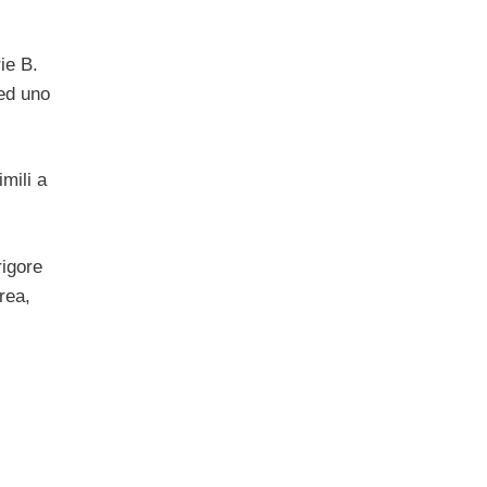
ie B.
 ed uno
mili a
rigore
rea,