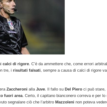
ui
calci di rigore
. C’è da ammettere che, come errori arbitral
n tre, i
risultati falsati
, sempre a causa di calci di rigore val
’era
Zaccheroni
alla
Juve
. Il fallo su
Del Piero
ci può stare,
to fuori area
. Certo, il capitano bianconero correva e per lo
uto segnalare ciò che l’arbitro
Mazzoleni
non poteva veder