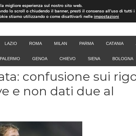
i la migliore esperienza sul nostro sito web.
ndo lo scroll o chiudendo il banner, presti il consenso all’uso di tutti i
ookie stiamo utilizzando o come disattivarli nelle
impostazioni
NEW
LAZIO
ROMA
MILAN
PARMA
CATANIA
PALERMO
GENOA
CHIEVO
SIENA
BOLOGNA
ta: confusione sui rigo
ve e non dati due al