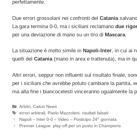
perfettamente.
Due errori grossolani nei confronti del
Catania
salvano 
La gara termina 0-0, ma i siciliani reclamano
due rigor
per una deviazione di mano su un tiro di
Mascara
.
La situazione è molto simile in
Napoli-Inter
, in cui ai
quelli del
Catania
(mano in area e trattenuta), ma in qu
Altri errori, seppur non influenti sul risultato finale, s
per i siciliani che avrebbe potuto cambiare la partita,
ma alla fine i biancocelesti vinceranno ugualmente la pa
Categorie
Arbitri
,
Calcio News
Tag
errori arbitrali
,
Paolo Mazzoleni
,
risultati falsati
Napoli – Inter 0-0 – Video – Posticipo 24^ giornata
Premier League: play-off per un posto in Champions