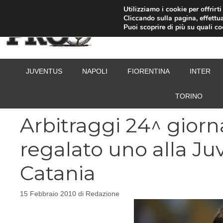
Vai
Utilizziamo i cookie per offrirt
Cliccando sulla pagina, effettua
al
Puoi scoprire di più su quali c
contenuto
JUVENTUS
NAPOLI
FIORENTINA
INTER
TORINO
Arbitraggi 24^ giorna
regalato uno alla Ju
Catania
15 Febbraio 2010
di
Redazione