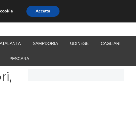
 cookie
Accetta
S
CALCIOMERCATO
ALLENATORI
ATALANTA
SAMPDORIA
UDINESE
CAGLIARI
PESCARA
ri,