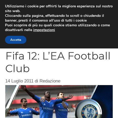
Vai
Utilizziamo i cookie per offrirti la migliore esperienza sul nostro
al
sito web.
MEN
Cliccando sulla pagina, effettuando lo scroll o chiudendo il
contenuto
banner, presti il consenso all’uso di tutti i cookie
Puoi scoprire di più su quali cookie stiamo utilizzando o come
disattivarli nelle
impostazioni
CATEGORIES
Accetta
Fifa 12: L’EA Football
Club
14 Luglio 2011
di
Redazione