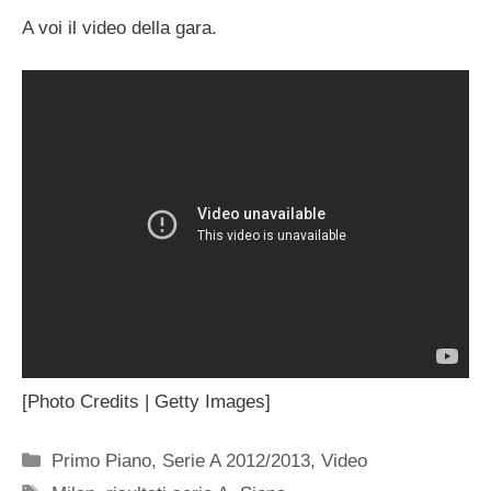
A voi il video della gara.
[Photo Credits | Getty Images]
Categorie
Primo Piano
,
Serie A 2012/2013
,
Video
Tag