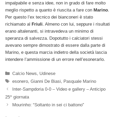
impalpabile e senza idee, non in grado di fare molto
meglio rispetto a quanto è riuscita a fare con
Marino
.
Per questo l’ex tecnico dei bianconeri è stato
richiamato al
Friuli
. Almeno con lui, seppure i risultati
erano altalenanti, si intravedeva un minimo di
speranza di salvezza. Dopotutto i calciatori stessi
avevano sempre dimostrato di essere dalla parte di
Marino, e questa marcia indietro della società lascia
intendere l’ammissione di un errore nell’esonerarlo.
Categorie
Calcio News
,
Udinese
Tag
esonero
,
Gianni De Biasi
,
Pasquale Marino
Inter-Sampdoria 0-0 – Video e gallery – Anticipo
25^ giornata
Mourinho: “Soltanto in sei ci battono”