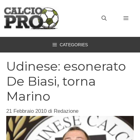
Vai
al
MEN
contenuto
CATEGORIES
Udinese: esonerato
De Biasi, torna
Marino
21 Febbraio 2010
di
Redazione