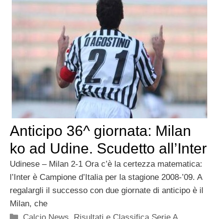
Anticipo 36^ giornata: Milan
ko ad Udine. Scudetto all’Inter
Udinese – Milan 2-1 Ora c’è la certezza matematica:
l’Inter è Campione d’Italia per la stagione 2008-’09. A
regalargli il successo con due giornate di anticipo è il
Milan, che
Categorie
Calcio News
,
Risultati e Classifica Serie A