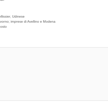
llissier
,
Udinese
Livorno; imprese di Avellino e Modena
posto