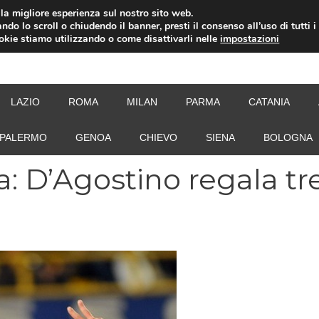
i la migliore esperienza sul nostro sito web.
ndo lo scroll o chiudendo il banner, presti il consenso all’uso di tutti i
ookie stiamo utilizzando o come disattivarli nelle
impostazioni
NEW
LAZIO
ROMA
MILAN
PARMA
CATANIA
PALERMO
GENOA
CHIEVO
SIENA
BOLOGNA
a: D’Agostino regala tr