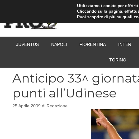
Vai
Utilizziamo i cookie per offrirt
Cliccando sulla pagina, effettua
al
Puoi scoprire di più su quali c
contenuto
JUVENTUS
NAPOLI
FIORENTINA
INTER
TORINO
Anticipo 33^ giornat
punti all’Udinese
25 Aprile 2009
di
Redazione