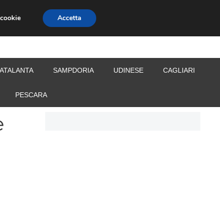
 cookie
Accetta
S
CALCIOMERCATO
ALLENATORI
ATALANTA
SAMPDORIA
UDINESE
CAGLIARI
PESCARA
e