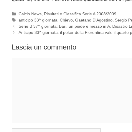
Categorie
Calcio News
,
Risultati e Classifica Serie A 2008/2009
Tag
anticipo 33^ giornata
,
Chievo
,
Gaetano D'Agostino
,
Sergio Pe
Serie B 37^ giornata: Bari, un piede e mezzo in A. Disastro 
Anticipo 33^ giornata: il poker della Fiorentina vale il quarto 
Lascia un commento
Commento