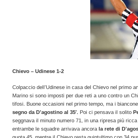
Chievo – Udinese 1-2
Colpaccio dell’Udinese in casa del Chievo nel primo ant
Marino si sono imposti per due reti a uno contro un Chi
tifosi. Buone occasioni nel primo tempo, ma i bianconer
segno da D’agostino al 35′.
Poi ci pensava il solito
Pe
seggnava il minuto numero 71, in una ripresa più ricca
entrambe le squadre arrivava ancora
la rete di D’agos
quota 45, mentre il Chievo resta quintultimo con 34 pun