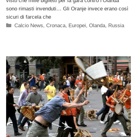
visto che mille biglietti per la gara contro l’Olanda
sono rimasti invenduti… Gli Oranje invece erano così
sicuri di farcela che
Categorie
Calcio News
,
Cronaca
,
Europei
,
Olanda
,
Russia