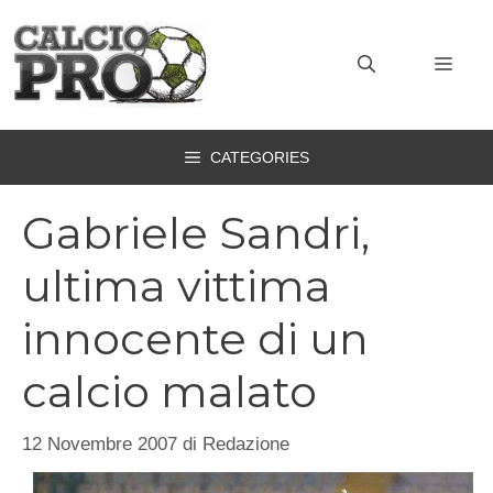
Vai
al
MEN
contenuto
CATEGORIES
Gabriele Sandri,
ultima vittima
innocente di un
calcio malato
12 Novembre 2007
di
Redazione