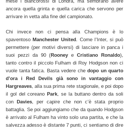
mese i biancorossi di Londra, ma sembrano avere
ancora quella grinta e quella carica che servono per
arrivare in vetta alla fine del campionato.
Chi invece non ci pensa alla Champions è lo
spaventoso
Manchester United
. Come l’Inter, si può
permettere (per motivi diversi) di lasciare in panca i
suoi pezzi da 90 (
Rooney
e
Cristiano Ronaldo
),
tanto contro il piccolo Fulham di Roy Hodgson non ci
vuole tanta fatica. Basta vedere che
dopo un quarto
d’ora i Red Devils già sono in vantaggio con
Hargreaves
, alla sua prima rete stagionale, e poi dopo
il gol del coreano
Park
, se la buttano dentro da soli
con
Davies
, per capire che non c’è stata proprio
battaglia. Se poi aggiungiamo che da quando Hodgson
è arrivato al Fulham ha vinto solo una partita, e che la
salvezza adesso è distante 7 punti, ci sentiamo di dire