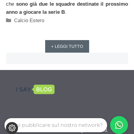
che
sono già due le squadre destinate il prossimo
anno a giocare la serie B
.
Categorie
Calcio Estero
+ LEGGI TUTTO
Vuoi pubblicare sul nostro network?
CalcioPro.com © 2026. All right reserverd.