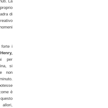
nuti. La
proprio
adra di
eativo
nomeni
 forte i
a
Henry,
mi per
ina, si
he non
minuto.
otesse
 come è
questo
allori,