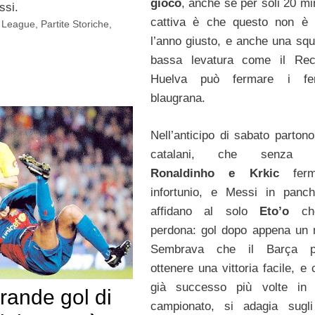
gioco
, anche se per soli 20 mi
ssi.
cattiva è che questo non è 
 League
,
Partite Storiche
,
l’anno giusto, e anche una squ
bassa levatura come il Recr
Huelva può fermare i fe
blaugrana.
Nell’anticipo di sabato partono
catalani, che senz
Ronaldinho e Krkic
fer
infortunio, e Messi in panch
affidano al solo
Eto’o
c
perdona: gol dopo appena un 
Sembrava che il Barça p
ottenere una vittoria facile, e
già successo più volte in 
rande gol di
campionato, si adagia sugli 