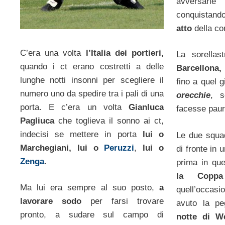
avversarie
conquistando
atto
della co
C’era una volta
l’Italia dei portieri,
La sorellas
quando i ct erano costretti a delle
Barcellona,
lunghe notti insonni per scegliere il
fino a quel 
numero uno da spedire tra i pali di una
orecchie
, s
porta. E c’era un volta
Gianluca
facesse paura
Pagliuca
che toglieva il sonno ai ct,
indecisi se mettere in porta
lui o
Le due squad
Marchegiani, lui o
Peruzzi
,
lui o
di fronte in 
Zenga
.
prima in qu
la Coppa
Ma lui era sempre al suo posto,
a
quell’occas
lavorare sodo
per farsi trovare
avuto la p
pronto, a sudare sul campo di
notte di W