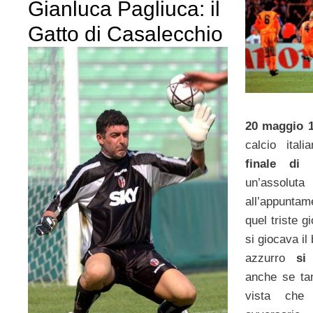
Gianluca Pagliuca: il
Gatto di Casalecchio
20 maggio 1
calcio ital
finale di
un’assoluta
all’appunta
quel triste 
si giocava il 
azzurro
si
anche se ta
vista che 