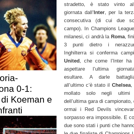
stradetto, è stato vinto all
giornata dall’
Inter
, per la terz
consecutiva (di cui due so
campo). In Champions League
milanesi, ci andrà la
Roma
, fi
3 punti dietro i nerazzur
Inghilterra si conferma camp
United
, che come l’Inter ha
aspettare l’ultima giorna
ria-
esultare. A darle battagli
all’ultimo c’è stato il
Chelsea
,
ona 0-1:
mollato solo negli ultimi 
di Koeman e
dell’ultima gara di campionato,
nfranti
ormai i Red Devils vincevan
sorpasso era impossibile. E co
due sono stati i punti che hann
le due finaliste di Champions 