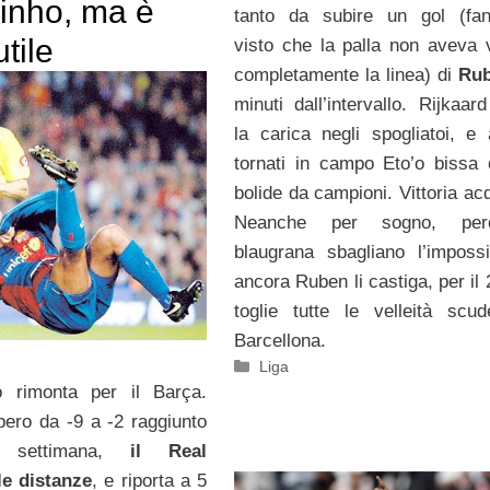
inho, ma è
tanto da subire un gol (fan
utile
visto che la palla non aveva 
completamente la linea) di
Ru
minuti dall’intervallo. Rijkaar
la carica negli spogliatoi, e
tornati in campo Eto’o bissa
bolide da campioni. Vittoria ac
Neanche per sogno, per
blaugrana sbagliano l’impossi
ancora Ruben li castiga, per il
toglie tutte le velleità scud
Barcellona.
Categorie
Liga
 rimonta per il Barça.
pero da -9 a -2 raggiunto
settimana,
il Real
 le distanze
, e riporta a 5