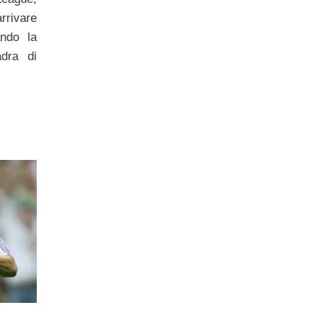
rivare
ando la
adra di