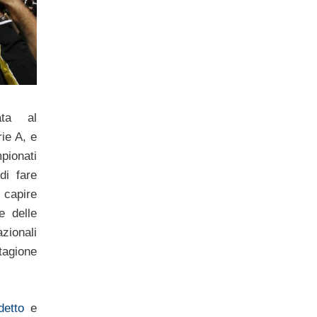
ata al
rie A, e
pionati
di fare
capire
e delle
zionali
agione
detto
e