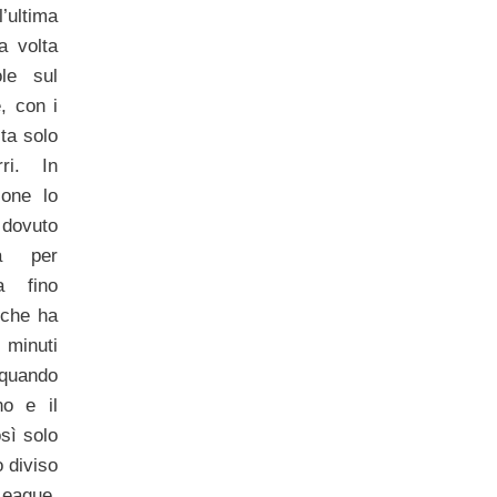
’ultima
a volta
le sul
, con i
nita solo
ri. In
ione lo
 dovuto
ta per
a fino
 che ha
minuti
 quando
o e il
sì solo
o diviso
League,