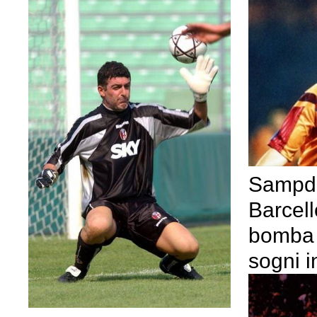
Sampdo
Barcell
bomba 
sogni i