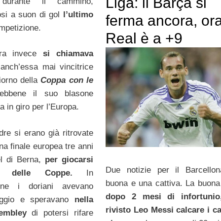
Liga: il Barça si
 durante il cammino,
si a suon di gol
l’ultimo
ferma ancora, ora 
mpetizione.
Real è a +9
tra invece
si chiamava
anch’essa mai vincitrice
giorno della
Coppa con le
ebbene il suo blasone
 in giro per l’Europa.
re si erano già ritrovate
una finale europea tre anni
el di Berna,
per giocarsi
Due notizie per il Barcello
 delle Coppe.
In
buona e una cattiva. La buona
ione i doriani avevano
dopo 2 mesi di infortunio
eggio e speravano
nella
rivisto Leo Messi calcare i c
embley
di potersi rifare