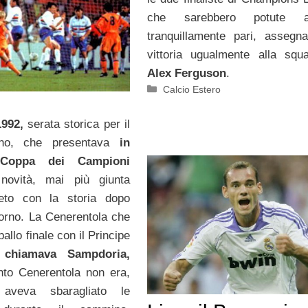
che sarebbero potute ar
tranquillamente pari, assegn
vittoria ugualmente alla squ
Alex Ferguson
.
Categorie
Calcio Estero
992,
serata storica per il
iano, che presentava
in
 Coppa dei Campioni
 novità, mai più giunta
meto con la storia dopo
giorno. La Cenerentola che
ballo finale con il Principe
 chiamava Sampdoria,
nto Cenerentola non era,
aveva sbaragliato le