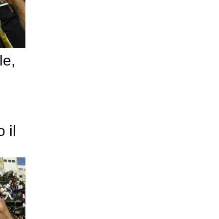
le,
 il