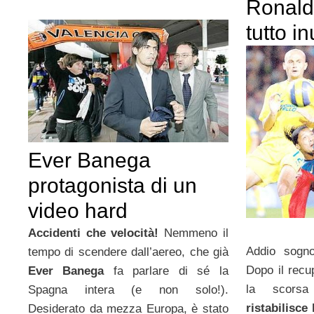
Ronald
tutto in
Ever Banega
protagonista di un
video hard
Accidenti che velocità!
Nemmeno il
Addio sogno
tempo di scendere dall’aereo, che già
Dopo il recu
Ever Banega
fa parlare di sé la
la scorsa 
Spagna intera (e non solo!).
ristabilisce
Desiderato da mezza Europa, è stato