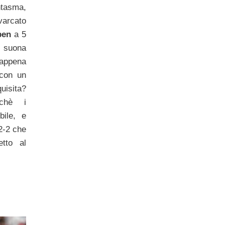
tasma,
varcato
ben
a 5
d suona
 appena
 con un
quisita?
chè i
bile, e
 2-2 che
etto al