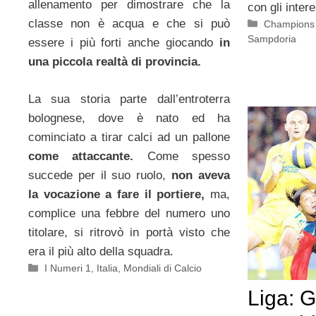
allenamento per dimostrare che la
con gli intere
classe non è acqua e che si può
Categorie
Champions
Sampdoria
essere i più forti anche giocando
in
una piccola realtà di provincia.
La sua storia parte dall’entroterra
bolognese, dove è nato ed ha
cominciato a tirar calci ad un pallone
come attaccante.
Come spesso
succede per il suo ruolo,
non aveva
la vocazione a fare il portiere,
ma,
complice una febbre del numero uno
titolare, si ritrovò in portà visto che
era il più alto della squadra.
Categorie
I Numeri 1
,
Italia
,
Mondiali di Calcio
Liga: G