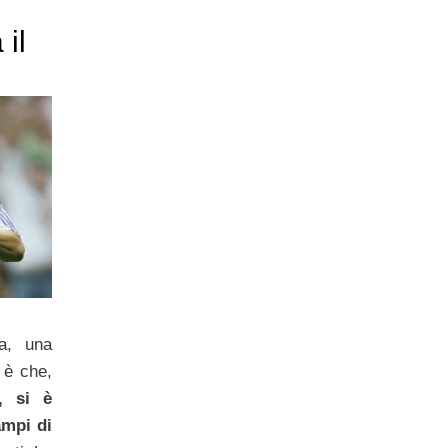
il
na, una
 è che,
, si è
ampi di