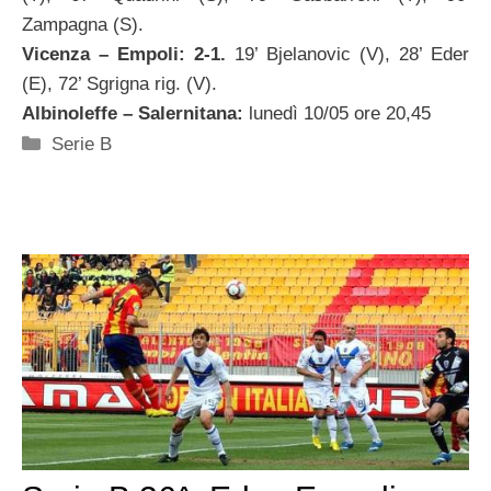
Zampagna (S).
Vicenza – Empoli: 2-1.
19’ Bjelanovic (V), 28’ Eder
(E), 72’ Sgrigna rig. (V).
Albinoleffe – Salernitana:
lunedì 10/05 ore 20,45
Categorie
Serie B