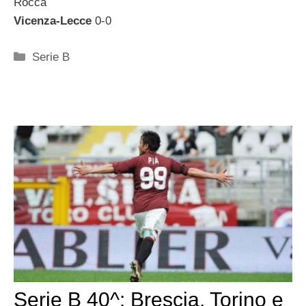
Rocca
Vicenza-Lecce
0-0
Categorie
Serie B
Serie B 40^: Brescia, Torino e