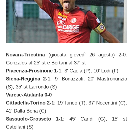
Novara-Triestina
(giocata giovedì 26 agosto) 2-0:
Gonzales al 25′ st e Bertani al 37′ st
Piacenza-Frosinone 1-1:
3′ Cacia (P), 10′ Lodi (F)
Siena-Reggina 2-1:
9′ Bonazzoli, 20′ Mastronunzio
(S), 35′ st Larrondo (S)
Varese-Atalanta 0-0
Cittadella-Torino 2-1:
19′ Iunco (T), 37′ Nocentini (C),
41′ Dalla Bona (C)
Sassuolo-Grosseto 1-1:
45′ Caridi (G), 15′ st
Catellani (S)