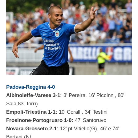
Padova-Reggina 4-0
Albinoleffe-Varese 3-1:
3’ Pereira, 16’ Piccinni, 80’
Sala,83’ Torri)
Empoli-Triestina 1-1:
10’ Coralli, 34’ Testini
Frosinone-Portogruaro 1-0:
47’ Santoruvo
Novara-Grosseto 2-1:
12’ pt Vitiello(G), 46’ e 74’
Bertani (N)