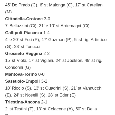
45′ Do Prado (C), 6′ st Malonga (C), 17′ st Catellani
(M)
Cittadella-Crotone
3-0
7′ Bellazzini (Ci), 31′ e 10′ st Ardemagni (Ci)
Gallipoli-Piacenza
1-4
4′ e 20′ st Foti (P), 17′ Guzman (P), 5′ st rig. Artistico
(G), 28′ st Tonucci
Grosseto-Reggina
2-2
15′ st Viola, 17′ st Vigiani, 24′ st Joelson, 49′ st rig.
Consonni (G)
Mantova-Torino
0-0
Sassuolo-Empoli
3-2
10′ Riccio (S), 13′ st Quadrini (S), 21′ st Vannucchi
(E), 24′ st Noselli (S), 28′ st Eder (E)
Triestina-Ancona
2-1
2′ st Testini (T), 13′ st Colacone (A), 50′ st Della