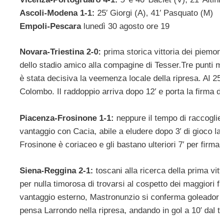
Ascoli-Modena 1-1:
25′ Giorgi (A), 41′ Pasquato (M)
Empoli-Pescara
lunedì 30 agosto ore 19
Novara-Triestina 2-0:
prima storica vittoria dei piemo
dello stadio amico alla compagine di Tesser.Tre punti me
è stata decisiva la veemenza locale della ripresa. Al 2
Colombo. Il raddoppio arriva dopo 12′ e porta la firma d
Piacenza-Frosinone 1-1:
neppure il tempo di raccogli
vantaggio con Cacia, abile a eludere dopo 3′ di gioco l
Frosinone è coriaceo e gli bastano ulteriori 7′ per firma
Siena-Reggina 2-1:
toscani alla ricerca della prima v
per nulla timorosa di trovarsi al cospetto dei maggiori 
vantaggio esterno, Mastronunzio si conferma goleador di
pensa Larrondo nella ripresa, andando in gol a 10′ dal tr