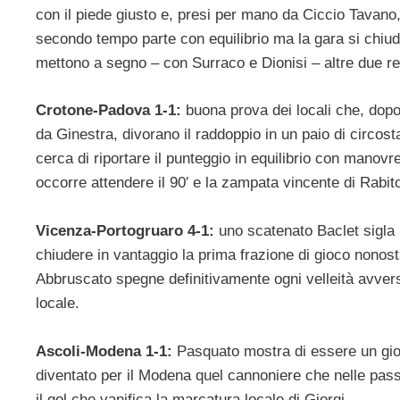
con il piede giusto e, presi per mano da Ciccio Tavano,
secondo tempo parte con equilibrio ma la gara si chiud
mettono a segno – con Surraco e Dionisi – altre due ret
Crotone-Padova 1-1:
buona prova dei locali che, dopo 
da Ginestra, divorano il raddoppio in un paio di circos
cerca di riportare il punteggio in equilibrio con manovr
occorre attendere il 90′ e la zampata vincente di Rabit
Vicenza-Portogruaro 4-1:
uno scatenato Baclet sigla 
chiudere in vantaggio la prima frazione di gioco nonostan
Abbruscato spegne definitivamente ogni velleità avvers
locale.
Ascoli-Modena 1-1:
Pasquato mostra di essere un gi
diventato per il Modena quel cannoniere che nelle pass
il gol che vanifica la marcatura locale di Giorgi.