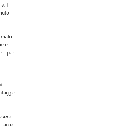
a. Il
inuto
ormato
ne e
 il pari
di
ntaggio
ssere
ccante