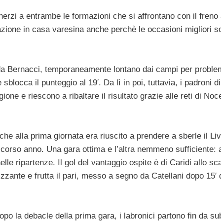
herzi a entrambe le formazioni che si affrontano con il freno
fazione in casa varesina anche perchè le occasioni migliori s
o da Bernacci, temporaneamente lontano dai campi per proble
 sblocca il punteggio al 19′. Da lì in poi, tuttavia, i padroni d
ne e riescono a ribaltare il risultato grazie alle reti di Noce
che alla prima giornata era riuscito a prendere a sberle il Li
 scorso anno. Una gara ottima e l’altra nemmeno sufficiente: 
lle ripartenze. Il gol del vantaggio ospite è di Caridi allo s
rizzante e frutta il pari, messo a segno da Catellani dopo 15′ 
opo la debacle della prima gara, i labronici partono fin da su