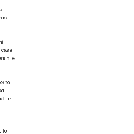
 a
ono
mi
i casa
ntini e
vorno
ad
cadere
di
bito