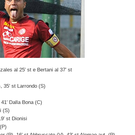
les al 25′ st e Bertani al 37′ st
, 35′ st Larrondo (S)
, 41′ Dalla Bona (C)
i (S)
9′ st Dionisi
 (P)
nier (P), 16′ st Abbruscato (V), 43′ st Alemao aut. (P)