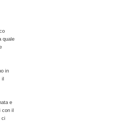
ico
a quale
e
no in
il
nata e
 con il
 ci