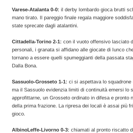
Varese-Atalanta 0-0:
il derby lombardo gioca brutti sc
mano tirato. Il pareggio finale regala maggiore soddis
state sprecate dagli atalantini.
Cittadella-Torino 2-1:
con il vuoto offensivo lasciat
personali, i granata si affidano alle giocate di Iunco che
tornano a essere quelli spumeggianti della passata stagio
Dalla Bona.
Sassuolo-Grosseto 1-1:
ci si aspettava lo squadrone 
ma il Sassuolo evidenzia limiti di continuità emersi lo
approfittarne, un Grosseto ordinato in difesa e pronto ne
della prima frazione. La ripresa dei locali è assai più f
gioco.
AlbinoLeffe-Livorno 0-3:
chiamati al pronto riscatto d