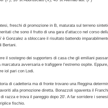
ntesi, freschi di promozione in B, maturata sul terreno sintet
ritati che sono il frutto di una gara d’attacco nel corso dell
5′ è Gonzalez a sbloccare il risultato battendo imparabilment
i Bertani.
ere il sostegno dei supporters di casa che gli emiliani passa
a marcatura avversaria e trafiggere l’estremo ospite. Eppure, 
re iol pari con Lodi.
ittoria di cadetteria ma di fronte trovano una Reggina determi
favoriti alla promozione diretta. Bonazzoli spaventa il Franchi
 razza e trova il pareggio dopo 20′. A far sorridere i senesi
iplice fischio.