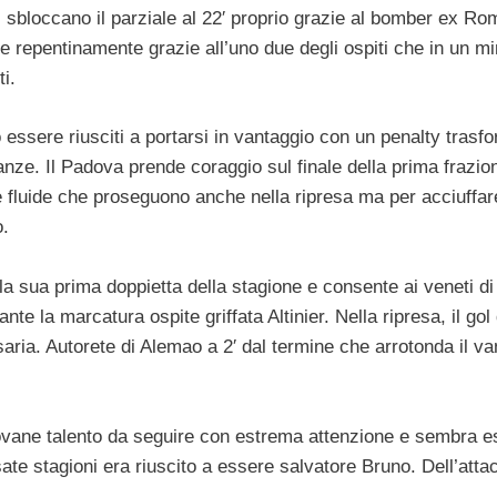
 sbloccano il parziale al 22′ proprio grazie al bomber ex Rom
e repentinamente grazie all’uno due degli ospiti che in un m
i.
essere riusciti a portarsi in vantaggio con un penalty trasf
tanze. Il Padova prende coraggio sul finale della prima frazio
e fluide che proseguono anche nella ripresa ma per acciuffare
o.
la sua prima doppietta della stagione e consente ai veneti di
te la marcatura ospite griffata Altinier. Nella ripresa, il gol 
aria. Autorete di Alemao a 2′ dal termine che arrotonda il va
ovane talento da seguire con estrema attenzione e sembra e
ate stagioni era riuscito a essere salvatore Bruno. Dell’atta