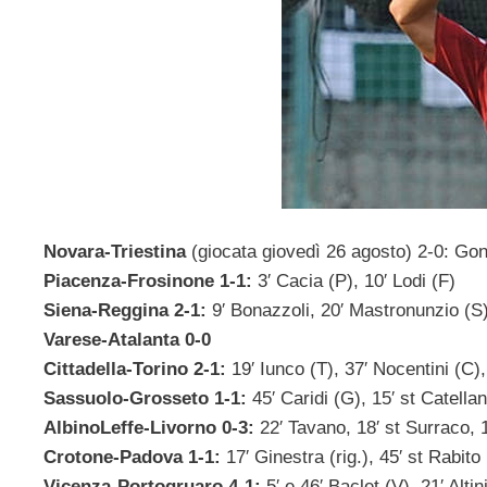
Novara-Triestina
(giocata giovedì 26 agosto) 2-0: Gonza
Piacenza-Frosinone 1-1:
3′ Cacia (P), 10′ Lodi (F)
Siena-Reggina 2-1:
9′ Bonazzoli, 20′ Mastronunzio (S)
Varese-Atalanta 0-0
Cittadella-Torino 2-1:
19′ Iunco (T), 37′ Nocentini (C)
Sassuolo-Grosseto 1-1:
45′ Caridi (G), 15′ st Catellan
AlbinoLeffe-Livorno 0-3:
22′ Tavano, 18′ st Surraco, 1
Crotone-Padova 1-1:
17′ Ginestra (rig.), 45′ st Rabito
Vicenza-Portogruaro 4-1:
5′ e 46′ Baclet (V), 21′ Alti