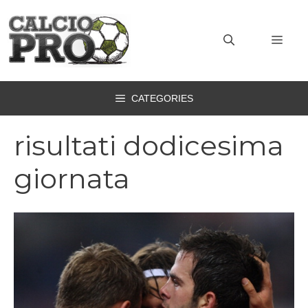
Vai
al
MEN
contenuto
CATEGORIES
risultati dodicesima
giornata