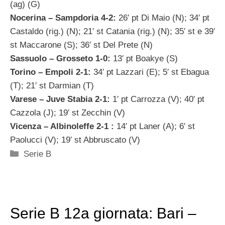
(ag) (G)
Nocerina – Sampdoria 4-2:
26′ pt Di Maio (N); 34′ pt
Castaldo (rig.) (N); 21′ st Catania (rig.) (N); 35′ st e 39′
st Maccarone (S); 36′ st Del Prete (N)
Sassuolo – Grosseto 1-0:
13′ pt Boakye (S)
Torino – Empoli 2-1:
34′ pt Lazzari (E); 5′ st Ebagua
(T); 21′ st Darmian (T)
Varese – Juve Stabia 2-1:
1′ pt Carrozza (V); 40′ pt
Cazzola (J); 19′ st Zecchin (V)
Vicenza – Albinoleffe 2-1 :
14′ pt Laner (A); 6′ st
Paolucci (V); 19′ st Abbruscato (V)
Categorie
Serie B
Serie B 12a giornata: Bari –