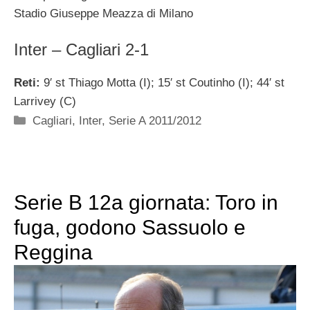
Stadio Giuseppe Meazza di Milano
Inter – Cagliari 2-1
Reti:
9′ st Thiago Motta (I); 15′ st Coutinho (I); 44′ st
Larrivey (C)
Categorie
Cagliari
,
Inter
,
Serie A 2011/2012
Serie B 12a giornata: Toro in
fuga, godono Sassuolo e
Reggina