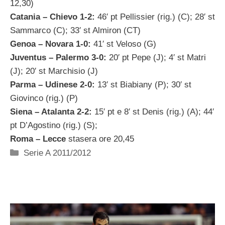
12,30)
Catania – Chievo 1-2:
46′ pt Pellissier (rig.) (C); 28′ st
Sammarco (C); 33′ st Almiron (CT)
Genoa – Novara 1-0:
41′ st Veloso (G)
Juventus – Palermo 3-0:
20′ pt Pepe (J); 4′ st Matri
(J); 20′ st Marchisio (J)
Parma – Udinese 2-0:
13′ st Biabiany (P); 30′ st
Giovinco (rig.) (P)
Siena – Atalanta 2-2:
15′ pt e 8′ st Denis (rig.) (A); 44′
pt D’Agostino (rig.) (S);
Roma – Lecce
stasera ore 20,45
Categorie
Serie A 2011/2012