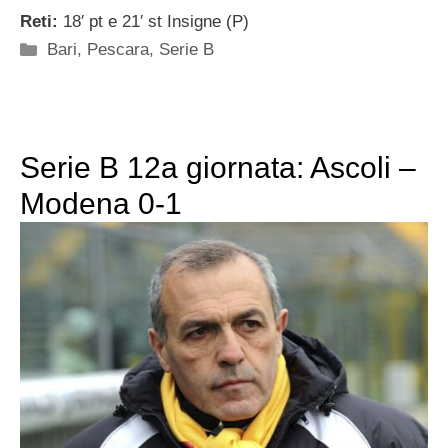
Reti:
18′ pt e 21′ st Insigne (P)
Categorie
Bari
,
Pescara
,
Serie B
Serie B 12a giornata: Ascoli –
Modena 0-1