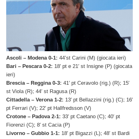
Ascoli – Modena 0-1:
44’st Carini (M) (giocata ieri)
Bari – Pescara 0-2:
18′ pt e 21′ st Insigne (P) (giocata
ieri)
Brescia – Reggina 0-3:
41′ pt Ceravolo (rig.) (R); 15′
st Viola (R); 44′ st Ragusa (R)
Cittadella – Verona 1-2:
13′ pt Bellazzini (rig.) (C); 16′
pt Ferrari (V); 22′ pt Hallfredsson (V)
Crotone – Padova 2-1:
33′ pt Caetano (C); 40′ pt
Fiorenzi (C); 8′ st Cacia (P)
Livorno – Gubbio 1-1:
18′ pt Bigazzi (L); 48′ st Bardi