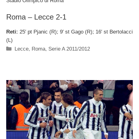
Stadio Olimpico di Roma
Roma – Lecce 2-1
Reti:
25′ pt Pjanic (R); 9′ st Gago (R); 16′ st Bertolacci
(L)
Categorie
Lecce
,
Roma
,
Serie A 2011/2012