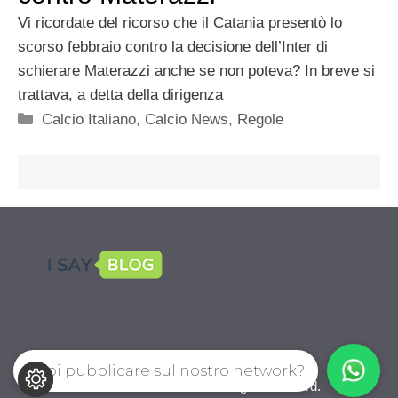
Vi ricordate del ricorso che il Catania presentò lo
scorso febbraio contro la decisione dell’Inter di
schierare Materazzi anche se non poteva? In breve si
trattava, a detta della dirigenza
Categorie
Calcio Italiano
,
Calcio News
,
Regole
Vuoi pubblicare sul nostro network?
CalcioPro.com © 2026. All right reserverd.