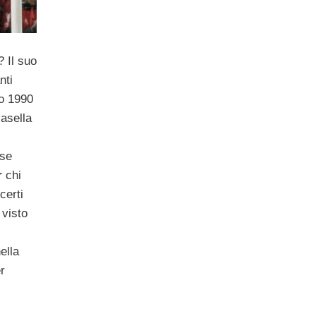
? Il suo
nti
no 1990
asella
se
r
chi
certi
 visto
ella
er