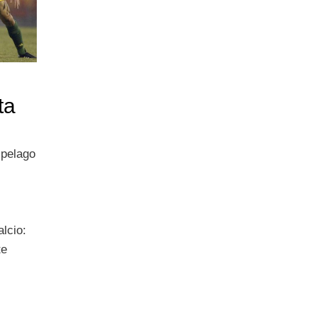
ta
ipelago
lcio:
te