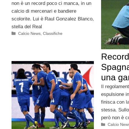
non è un record poco ci manca, in un
calcio di mercenari e bandiere
scolorite. Lui è Raul Gonzalez Blanco,
stella del Real
Categorie
Calcio News
,
Classifiche
Record 
Spagna:
una ga
Il regolament
espulsione in
finisca con l
stessa. Sull
però non è c
Categorie
Calcio New