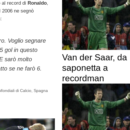
o al record di
Ronaldo
,
al 2006 ne segnò
:
ro. Voglio segnare
5 gol in questo
Van der Saar, da
 E sarò molto
saponetta a
tto se ne farò 6.
recordman
Mondiali di Calcio
,
Spagna