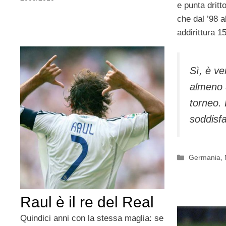
e punta dritt
che dal ’98 
addirittura 15
Sì, è ve
almeno 
torneo.
soddisfa
Categorie
Germania
,
Raul è il re del Real
Quindici anni con la stessa maglia: se