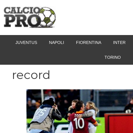
Vai
al
contenuto
JUVENTUS
NAPOLI
FIORENTINA
INTER
TORINO
record