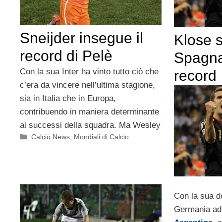
Sneijder insegue il
Klose s
record di Pelè
Spagna
Con la sua Inter ha vinto tutto ciò che
record
c’era da vincere nell’ultima stagione,
sia in Italia che in Europa,
contribuendo in maniera determinante
ai successi della squadra. Ma Wesley
Categorie
Calcio News
,
Mondiali di Calcio
Con la sua do
Germania a