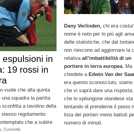
Dany Verlinden,
chi era costui
nome è noto per lo più agli ama
delle statistiche, che dal lonta
non riescono ad aggiornare la c
espulsioni in
relativa
all’imbattibilità di un
portiere in terra europea.
Ma 
 19 rossi in
chiedete a
Edwin Van der Saa
ra
era questo sconosciuto, siamo 
o vuole che alla quinta
che vi saprà dare una risposta,
 una squadra la partita
che lo spilungone olandese sta
a sconfitta a tavolino della
tentando di prenderne il posto n
o stesso regolamento
lista dei portieri meno battuti p
ontemplato che a subire
numero di minuti.
s
,
Curiosità