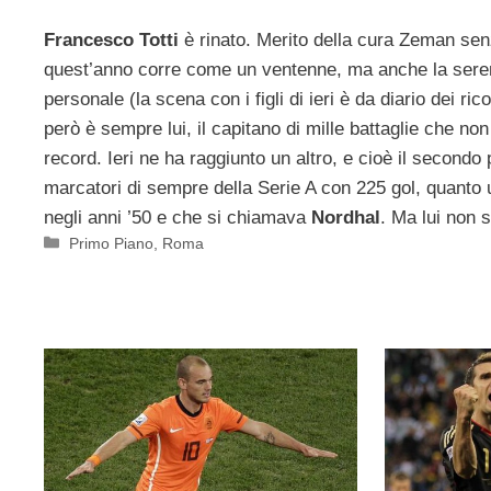
Francesco Totti
è rinato. Merito della cura Zeman sen
quest’anno corre come un ventenne, ma anche la sereni
personale (la scena con i figli di ieri è da diario dei ri
però è sempre lui, il capitano di mille battaglie che non
record. Ieri ne ha raggiunto un altro, e cioè il secondo 
marcatori di sempre della Serie A con 225 gol, quant
negli anni ’50 e che si chiamava
Nordhal
. Ma lui non s
Categorie
Primo Piano
,
Roma