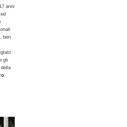
17 anni
 ed
e
onali
l, ben
iglato
 gli
 della
ro