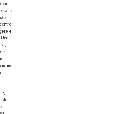
ato
a
zza in
ster
 contro
gere e
Una
bit,
ese,
di
Premier
ri
te,
o
di
e
ana,