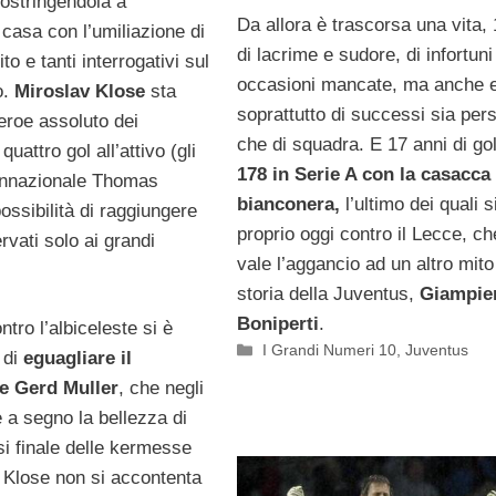
costringendola a
Da allora è trascorsa una vita, 
casa con l’umiliazione di
di lacrime e sudore, di infortuni
to e tanti interrogativi sul
occasioni mancate, ma anche 
o.
Miroslav Klose
sta
soprattutto di successi sia pers
eroe assoluto dei
che di squadra. E 17 anni di go
uattro gol all’attivo (gli
178 in Serie A con la casacca
onnazionale Thomas
bianconera,
l’ultimo dei quali s
possibilità di raggiungere
proprio oggi contro il Lecce, che
ervati solo ai grandi
vale l’aggancio ad un altro mito
storia della Juventus,
Giampie
Boniperti
.
ntro l’albiceleste si è
Categorie
I Grandi Numeri 10
,
Juventus
o di
eguagliare il
e Gerd Muller
, che negli
 a segno la bellezza di
asi finale delle kermesse
 Klose non si accontenta