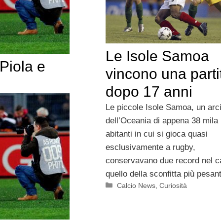
Le Isole Samoa
Piola e
vincono una parti
dopo 17 anni
Le piccole Isole Samoa, un arc
dell’Oceania di appena 38 mila
abitanti in cui si gioca quasi
esclusivamente a rugby,
conservavano due record nel ca
quello della sconfitta più pesan
Categorie
Calcio News
,
Curiosità