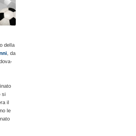
o della
nni
, da
adova-
inato
 si
ra il
no le
onato