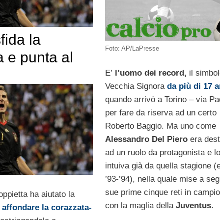
fida la
Foto: AP/LaPresse
 e punta al
E’
l’uomo dei record,
il simbol
Vecchia Signora
da più di 17 a
quando arrivò a Torino – via P
per fare da riserva ad un certo
Roberto Baggio. Ma uno come
Alessandro Del Piero
era dest
ad un ruolo da protagonista e lo
intuiva già da quella stagione (e
’93-’94), nella quale mise a seg
sue prime cinque reti in campi
ppietta ha aiutato la
con la maglia della
Juventus
.
d
affondare la corazzata-