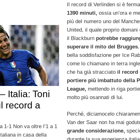
Il record di Verlinden si è ferm
1390 minuti,
ossia un’ora e me
più del numero uno del Manche
United, il quale proprio domani
il Blackburn
potrebbe raggiun
superare il mito del Brugges.
bella soddisfazione per Ice Rab
come lo chiamano in terra ingl
che ha già stracciato
il record 
portiere più imbattuto della 
League,
mettendo in riga portie
– Italia: Toni
molto più osannati di lui.
il record a
Perché, diciamocelo chiaramen
Van der Saar non ha mai godut
ia 1-1 Non va oltre l’1 a 1
grande considerazione,
speci
italiana in casa della
durante la sua esperienza itali