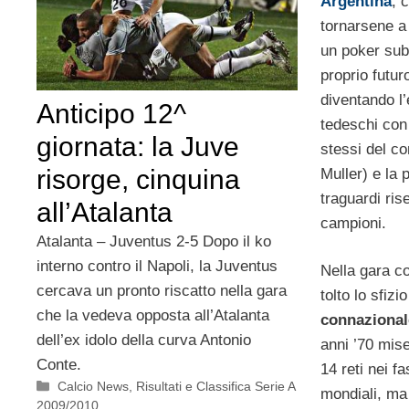
Argentina
, 
tornarsene a 
un poker subi
proprio futur
diventando l’
Anticipo 12^
tedeschi con q
giornata: la Juve
stessi del c
risorge, cinquina
Muller) e la 
traguardi ris
all’Atalanta
campioni.
Atalanta – Juventus 2-5 Dopo il ko
interno contro il Napoli, la Juventus
Nella gara co
cercava un pronto riscatto nella gara
tolto lo sfizi
che la vedeva opposta all’Atalanta
connazional
dell’ex idolo della curva Antonio
anni ’70 mise
Conte.
14 reti nei f
Categorie
Calcio News
,
Risultati e Classifica Serie A
mondiali, ma
2009/2010