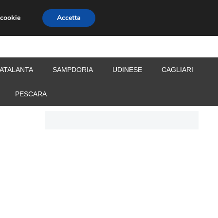
 cookie
Accetta
S
CALCIOMERCATO
ALLENATORI
ATALANTA
SAMPDORIA
UDINESE
CAGLIARI
PESCARA