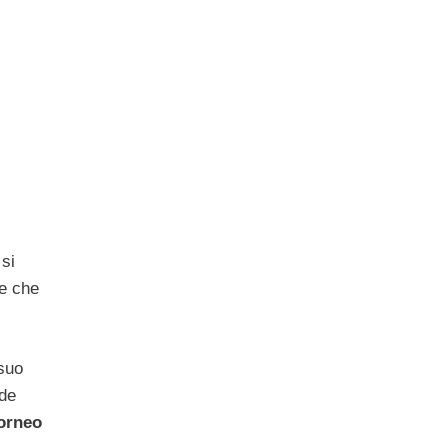
 si
pe che
 suo
nde
torneo