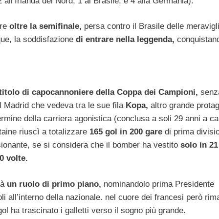
2 all’Irlanda del Nord, 1 al Brasile, e 4 alla Germania).
re
oltre la semifinale,
persa contro il Brasile delle meravigl
que, la soddisfazione
di entrare nella leggenda,
conquistan
 titolo di capocannoniere della Coppa dei Campioni,
senz
al Madrid che vedeva tra le sue fila
Kopa,
altro grande prota
rmine della carriera agonistica (conclusa a soli 29 anni a c
aine riuscì a totalizzare
165 gol in 200 gare
di prima divisi
sionante, se si considera che il bomber ha vestito
solo in 21
0 volte.
rà
un ruolo di primo piano,
nominandolo prima Presidente
oli all’interno della nazionale. nel cuore dei francesi però rim
ol ha trascinato i galletti verso il sogno più grande.