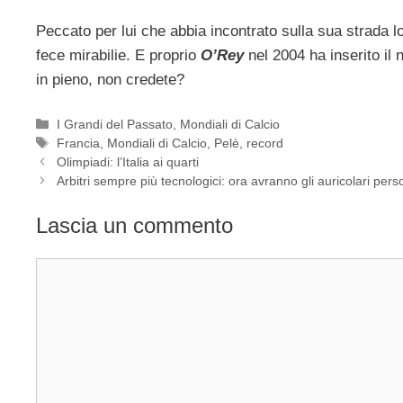
Peccato per lui che abbia incontrato sulla sua strada 
fece mirabilie. E proprio
O’Rey
nel 2004 ha inserito il
in pieno, non credete?
Categorie
I Grandi del Passato
,
Mondiali di Calcio
Tag
Francia
,
Mondiali di Calcio
,
Pelè
,
record
Olimpiadi: l’Italia ai quarti
Arbitri sempre più tecnologici: ora avranno gli auricolari perso
Lascia un commento
Commento