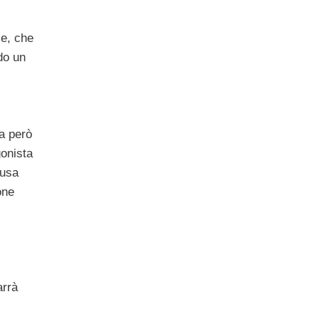
ie, che
do un
a però
gonista
ausa
one
arrà