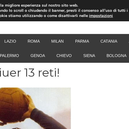
i la migliore esperienza sul nostro sito web.
ndo lo scroll o chiudendo il banner, presti il consenso all’uso di tutti i
ookie stiamo utilizzando o come disattivarli nelle
impostazioni
NEW
LAZIO
ROMA
MILAN
PARMA
CATANIA
PALERMO
GENOA
CHIEVO
SIENA
BOLOGNA
er 13 reti!