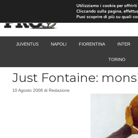
Vai
Utilizziamo i cookie per offrirt
Cliccando sulla pagina, effettua
al
Puoi scoprire di più su quali c
contenuto
JUVENTUS
NAPOLI
FIORENTINA
INTER
TORINO
Just Fontaine: monsiu
10 Agosto 2008
di
Redazione