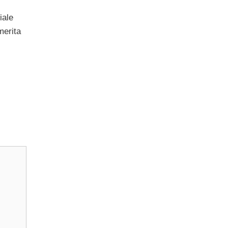
iale
merita