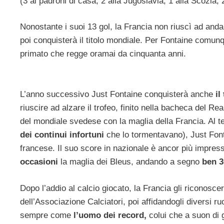
(3 ai padroni di casa, 2 alla Jugoslavia, 1 alla Scozia, 
Nonostante i suoi 13 gol, la Francia non riuscì ad anda
poi conquisterà il titolo mondiale. Per Fontaine comun
primato che regge oramai da cinquanta anni.
L’anno successivo Just Fontaine conquisterà anche
il
riuscire ad alzare il trofeo, finito nella bacheca del Re
del mondiale svedese con la maglia della Francia. Al te
dei continui infortuni
che lo tormentavano), Just Font
francese. Il suo score in nazionale è ancor più impres
occasioni
la maglia dei Bleus, andando a segno
ben 3
Dopo l’addio al calcio giocato, la Francia gli riconosce
dell’Associazione Calciatori, poi affidandogli diversi ru
sempre come
l’uomo dei record,
colui che a suon di g