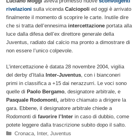
Luciano Moggi
aveva promesso nuove
sconvolgenti
rivelazioni
sulla vicenda
Calciopoli
ed oggi è arrivato
finalmente il momento di scoprire le carte. Inutile dire
che si tratta dell’ennesima
intercettazione
portata alla
luce dalla difesa dell’ex direttore generale della
Juventus, radiato dal calcio ma pronto a dimostrare di
non essere l’unico colpevole.
L’intercettazione è datata 28 novembre 2004, vigilia
del derby d’Italia
Inter-Juventus
, con i bianconeri
primi in classifica a +15 dai nerazzurri. Le voci sono
quelle di
Paolo Bergamo
, designatore arbitrale, e
Pasquale Rodomonti,
arbitro chiamato a dirigere la
gara. Ebbene, il designatore arbitrale chiede a
Rodomonti di
favorire l’Inter
in caso di dubbio, come
potete leggere dalla trascrizione subito dopo il salto.
Categorie
Cronaca
,
Inter
,
Juventus