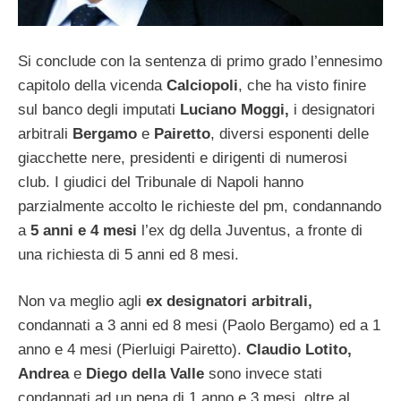
Si conclude con la sentenza di primo grado l’ennesimo
capitolo della vicenda
Calciopoli
, che ha visto finire
sul banco degli imputati
Luciano Moggi,
i designatori
arbitrali
Bergamo
e
Pairetto
, diversi esponenti delle
giacchette nere, presidenti e dirigenti di numerosi
club. I giudici del Tribunale di Napoli hanno
parzialmente accolto le richieste del pm, condannando
a
5 anni e 4 mesi
l’ex dg della Juventus, a fronte di
una richiesta di 5 anni ed 8 mesi.
Non va meglio agli
ex designatori arbitrali,
condannati a 3 anni ed 8 mesi (Paolo Bergamo) ed a 1
anno e 4 mesi (Pierluigi Pairetto).
Claudio Lotito,
Andrea
e
Diego della Valle
sono invece stati
condannati ad un pena di 1 anno e 3 mesi, oltre al