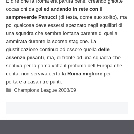
E dire che la Roma era partita bene, creando ghiotte
occasioni da gol
ed andando in rete con il
sempreverde Panucci
(di testa, come suo solito), ma
poi qualcosa deve essersi spezzato negli equilibri di
una squadra che sembra lontana parente di quella
ammirata durante la scorsa stagione. La
giustificazione continua ad essere quella
delle
assenze pesanti,
ma, di fronte ad una squadra che
sentiva per la prima volta il profumo dell’Europa che
conta, non serviva certo
la Roma migliore
per
portare a casa i tre punti.
Categorie
Champions League 2008/09