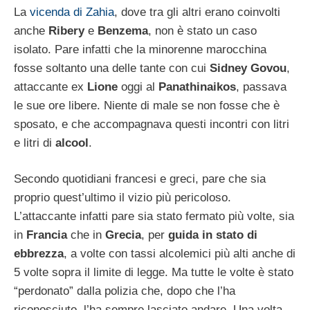
La
vicenda di Zahia
, dove tra gli altri erano coinvolti
anche
Ribery
e
Benzema
, non è stato un caso
isolato. Pare infatti che la minorenne marocchina
fosse soltanto una delle tante con cui
Sidney Govou
,
attaccante ex
Lione
oggi al
Panathinaikos
, passava
le sue ore libere. Niente di male se non fosse che è
sposato, e che accompagnava questi incontri con litri
e litri di
alcool
.
Secondo quotidiani francesi e greci, pare che sia
proprio quest’ultimo il vizio più pericoloso.
L’attaccante infatti pare sia stato fermato più volte, sia
in
Francia
che in
Grecia
, per
guida in stato di
ebbrezza
, a volte con tassi alcolemici più alti anche di
5 volte sopra il limite di legge. Ma tutte le volte è stato
“perdonato” dalla polizia che, dopo che l’ha
riconosciuto, l’ha sempre lasciato andare. Una volta