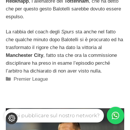
Redknapp
, l’allenatore del
Tottenham
, che ha detto
che per questo gesto Balotelli sarebbe dovuto essere
espulso.
La rabbia del coach degli
Spurs
sta anche nel fatto
che qualche minuto dopo Balotelli si è procurato ed ha
trasformato il rigore che ha dato la vittoria al
Manchester City
, fatto sta che ora la commissione
disciplinare ha preso in esame l’episodio perché
l’arbitro ha dichiarato di non aver visto nulla.
Categorie
Premier League
Vuoi pubblicare sul nostro network?