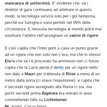
mancanza di uniformità
. E’ evidente che, se i
direttori di gara continuano ad arbitrare in questo
modo, la tecnologia servirà solo per i
gol fantasm
a,
perché sui fuorigioco sono perfetti nel 99% delle
circostanze. E nessuna tecnologia al mondo potrà mai
sostituire l’arbitro nell’assegnare un
calcio di rigore
.
E così capita che l’Inter porti a casa un punto grazie
ad un rigore che non solo non c’era, ma che lo stesso
Eto’o
che se l’è procurato ha ammesso non ci fosse;
capita che la Lazio perda il
derby
per un rigore netto
non dato a
Mauri
per trattenuta di
Riise
a meno di un
metro dalla porta (ci stava l’espulsione), e capita che
il secondo rigore assegnato alla Roma ci sia, ma
pochi secondi prima
Baptista
era entrato in area
commettendo fallo su
Lichtsteiner
.
Categorie
Arbitri
,
Calcio News