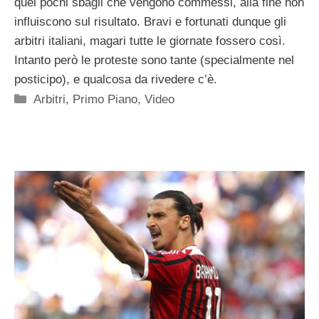
quei pochi sbagli che vengono commessi, alla fine non
influiscono sul risultato. Bravi e fortunati dunque gli
arbitri italiani, magari tutte le giornate fossero così.
Intanto però le proteste sono tante (specialmente nel
posticipo), e qualcosa da rivedere c’è.
Categorie
Arbitri
,
Primo Piano
,
Video