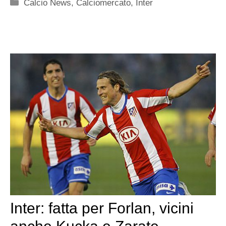
Categorie
Calcio News
,
Calciomercato
,
Inter
Inter: fatta per Forlan, vicini