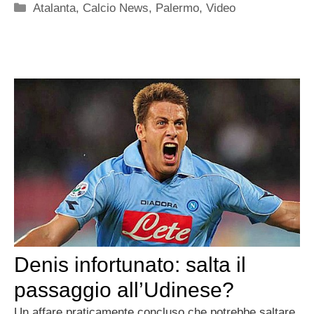
Categorie
Atalanta
,
Calcio News
,
Palermo
,
Video
Denis infortunato: salta il
passaggio all’Udinese?
Un affare praticamente concluso che potrebbe saltare