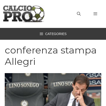
Vai
al
MEN
contenuto
CATEGORIES
conferenza stampa
Allegri