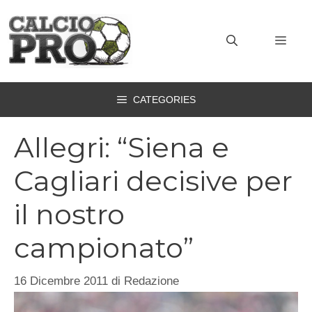
Vai
al
MEN
contenuto
CATEGORIES
Allegri: “Siena e
Cagliari decisive per
il nostro
campionato”
16 Dicembre 2011
di
Redazione