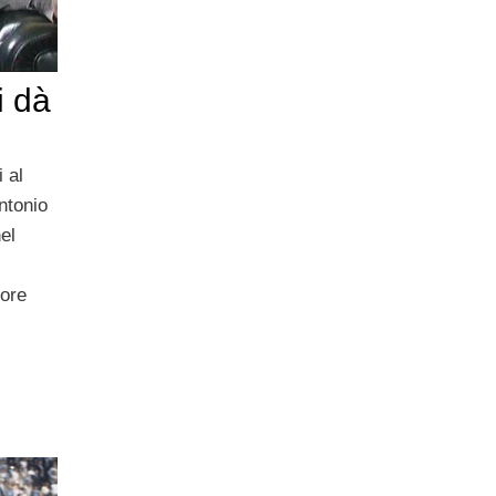
i dà
 al
ntonio
el
ore