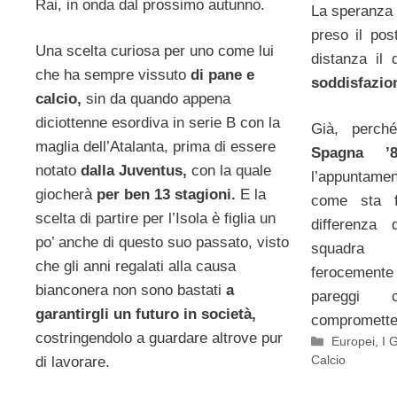
Rai, in onda dal prossimo autunno.
La speranza 
preso il pos
Una scelta curiosa per uno come lui
distanza il 
che ha sempre vissuto
di pane e
soddisfazion
calcio,
sin da quando appena
diciottenne esordiva in serie B con la
Già, perc
maglia dell’Atalanta, prima di essere
Spagna ’8
notato
dalla Juventus,
con la quale
l’appuntame
giocherà
per ben 13 stagioni.
E la
come sta f
scelta di partire per l’Isola è figlia un
differenza 
po’ anche di questo suo passato, visto
squadra 
che gli anni regalati alla causa
ferocement
bianconera non sono bastati
a
pareggi 
garantirgli un futuro in società,
compromette
costringendolo a guardare altrove pur
Categorie
Europei
,
I 
Calcio
di lavorare.