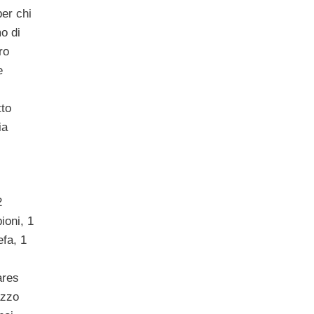
per chi
o di
ro
e
tto
ia
2
ioni, 1
fa, 1
ares
azzo