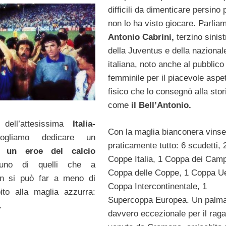
difficili da dimenticare persino 
non lo ha visto giocare. Parliam
Antonio Cabrini,
terzino sinist
della Juventus e della nazional
italiana, noto anche al pubblico
femminile per il piacevole aspe
fisico che lo consegnò alla stor
come
il Bell’Antonio.
 dell’attesissima
Italia-
Con la maglia bianconera vinse
vogliamo dedicare un
praticamente tutto: 6 scudetti, 
 un eroe del calcio
Coppe Italia, 1 Coppa dei Camp
no di quelli che a
Coppa delle Coppe, 1 Coppa Ue
on si può far a meno di
Coppa Intercontinentale, 1
ito alla maglia azzurra:
Supercoppa Europea. Un palm
.
davvero eccezionale per il rag