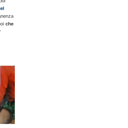
poi
el
anenza
oi
che
?