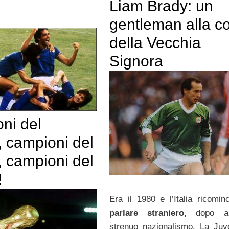
Liam Brady: un
gentleman alla co
della Vecchia
Signora
ni del
 campioni del
 campioni del
!
Era il 1980 e l’Italia ricomi
parlare straniero,
dopo an
strenuo nazionalismo. La Juv