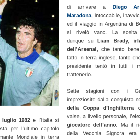
di arrivare a
Diego Ar
Maradona
, intoccabile, inavvic
ed il viaggio in Argentina di B
si rivelò vano. La scelta
dunque su
Liam Brady, irl
dell’Arsenal,
che tanto bene
fatto in terra inglese, tanto ch
presidente tentò in tutti i 
trattenerlo.
Sette stagioni con i Gu
impreziosite dalla conquista n
della Coppa d’Inghilterra
valse, a livello personale, l’el
i luglio 1982
e l’Italia si
giocatore dell’anno.
Ma il r
sta per l’ultimo capitolo
della Vecchia Signora era 
smante Mondiale in terra