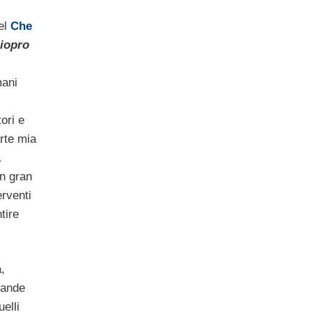
el
Che
iopro
mani
tori e
arte mia
a
un gran
rventi
tire
,
rande
elli