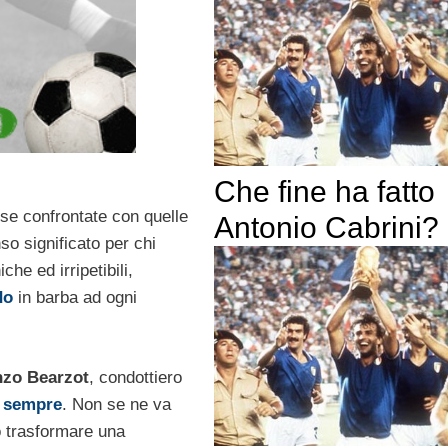
Che fine ha fatto
 se confrontate con quelle
Antonio Cabrini?
o significato per chi
e ed irripetibili,
do
in barba ad ogni
zo Bearzot
, condottiero
r sempre
. Non se ne va
 trasformare una