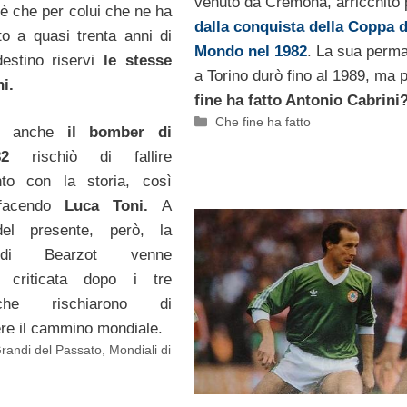
venuto da Cremona, arricchito 
è che per colui che ne ha
dalla conquista della Coppa d
to a quasi trenta anni di
Mondo nel 1982
. La sua perm
destino riservi
le stesse
a Torino durò fino al 1989, ma p
i.
fine ha fatto Antonio Cabrini
Categorie
Che fine ha fatto
hé anche
il bomber di
2
rischiò di fallire
nto con la storia, così
acendo
Luca Toni.
A
del presente, però, la
di Bearzot venne
e criticata dopo i tre
che rischiarono di
re il cammino mondiale.
Grandi del Passato
,
Mondiali di