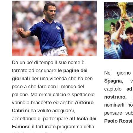
Da un po’ di tempo il suo nome è
tornato ad occupare
le pagine dei
Nel giorno
giornali
per una vicenda che ha ben
Spagna,
poco a che fare con il mondo del
capitolo
ad
pallone. Ma ormai calcio e spettacolo
nostrano,
u
vanno a braccetto ed anche
Antonio
nominarli n
Cabrini
ha voluto adeguarsi,
pensare sub
accettando di partecipare
all’Isola dei
Paolo Rossi
Famosi,
il fortunato programma della