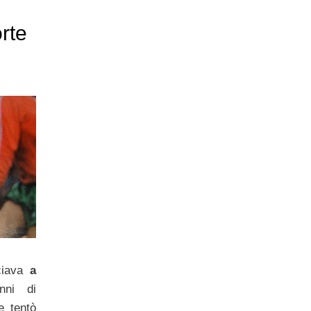
rte
nciava
a
ni di
e tentò