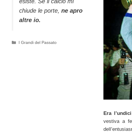
esiste. Se il calcio mi
chiude le porte,
ne apro
altre io.
Categorie
I Grandi del Passato
Era l’undic
vestiva a fe
dell’entusia