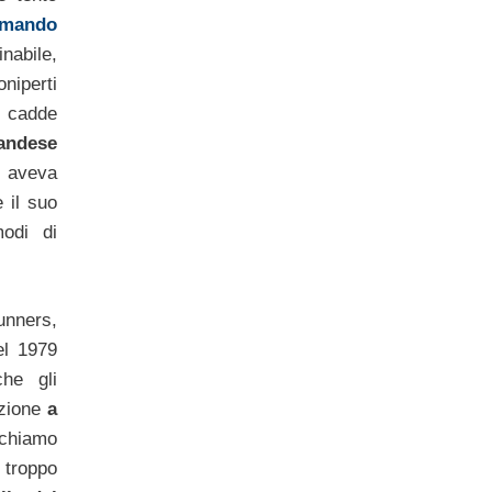
mando
inabile,
oniperti
 cadde
andese
 aveva
e il suo
modi di
nners,
el 1979
che gli
ezione
a
ichiamo
troppo