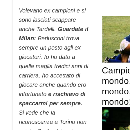
Volevano ex campioni e si
sono lasciati scappare
anche Tardelli.
Guardate il
Milan:
Berlusconi trova
sempre un posto agli ex
giocatori. Io ho dato a
quella maglia tredici anni di
Campio
carriera, ho accettato di
mondo,
giocare anche quando ero
mondo,
infortunato
e rischiavo di
mondo
spaccarmi per sempre.
Si vede che la
riconoscenza a Torino non