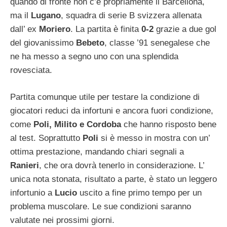
quando di fronte non c’è propriamente il Barcellona,
ma il
Lugano
, squadra di serie B svizzera allenata
dall’ ex
Moriero
. La partita è finita
0-2
grazie a due gol
del giovanissimo
Bebeto
, classe ’91 senegalese che
ne ha messo a segno uno con una splendida
rovesciata.
Partita comunque utile per testare la condizione di
giocatori reduci da infortuni e ancora fuori condizione,
come
Poli, Milito e Cordoba
che hanno risposto bene
al test. Soprattutto
Poli
si è messo in mostra con un’
ottima prestazione, mandando chiari segnali a
Ranieri
, che ora dovrà tenerlo in considerazione. L’
unica nota stonata, risultato a parte, è stato un leggero
infortunio a
Lucio
uscito a fine primo tempo per un
problema muscolare. Le sue condizioni saranno
valutate nei prossimi giorni.