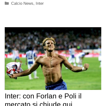
Categorie
Calcio News
,
Inter
Inter: con Forlan e Poli il
mercato si chiude qui