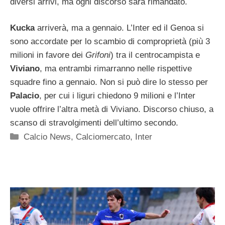
diversi arrivi, ma ogni discorso sarà rimandato.
Kucka
arriverà, ma a gennaio. L’Inter ed il Genoa si
sono accordate per lo scambio di comproprietà (più 3
milioni in favore dei
Grifoni
) tra il centrocampista e
Viviano
, ma entrambi rimarranno nelle rispettive
squadre fino a gennaio. Non si può dire lo stesso per
Palacio
, per cui i liguri chiedono 9 milioni e l’Inter
vuole offrire l’altra metà di Viviano. Discorso chiuso, a
scanso di stravolgimenti dell’ultimo secondo.
Categorie
Calcio News
,
Calciomercato
,
Inter