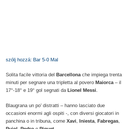
szólj hozzá: Bar 5-0 Mal
Solita facile vittoria del
Barcellona
che impiega trenta
minuti per segnare una tripletta al povero
Maiorca
– il
17°-18° e 19° gol segnati da
Lionel Messi
.
Blaugrana un po’ distratti – hanno lasciato due
occasioni enormi agli ospiti -, con diversi giocatori in
panchina o in tribuna, come
Xavi
,
Iniesta
,
Fabregas
,
Pujol
,
Pedro
e
Piquet
.