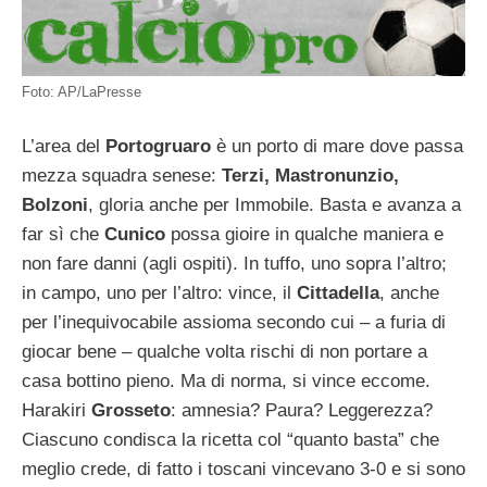
Foto: AP/LaPresse
L’area del
Portogruaro
è un porto di mare dove passa
mezza squadra senese:
Terzi, Mastronunzio,
Bolzoni
, gloria anche per Immobile. Basta e avanza a
far sì che
Cunico
possa gioire in qualche maniera e
non fare danni (agli ospiti). In tuffo, uno sopra l’altro;
in campo, uno per l’altro: vince, il
Cittadella
, anche
per l’inequivocabile assioma secondo cui – a furia di
giocar bene – qualche volta rischi di non portare a
casa bottino pieno. Ma di norma, si vince eccome.
Harakiri
Grosseto
: amnesia? Paura? Leggerezza?
Ciascuno condisca la ricetta col “quanto basta” che
meglio crede, di fatto i toscani vincevano 3-0 e si sono