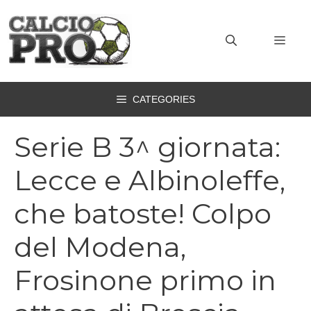
Vai
al
MEN
contenuto
CATEGORIES
Serie B 3^ giornata:
Lecce e Albinoleffe,
che batoste! Colpo
del Modena,
Frosinone primo in