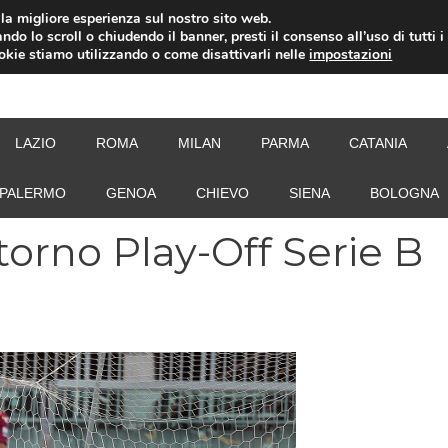
i la migliore esperienza sul nostro sito web.
ndo lo scroll o chiudendo il banner, presti il consenso all’uso di tutti i
ookie stiamo utilizzando o come disattivarli nelle
impostazioni
NEW
LAZIO
ROMA
MILAN
PARMA
CATANIA
PALERMO
GENOA
CHIEVO
SIENA
BOLOGNA
itorno Play-Off Serie B