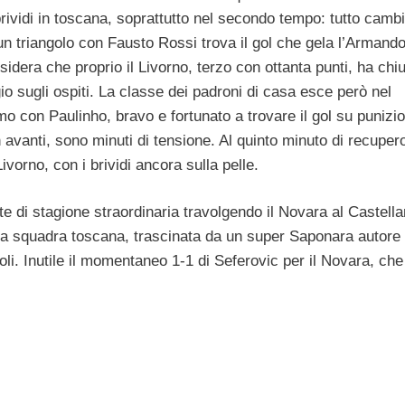
ividi in toscana, soprattutto nel secondo tempo: tutto camb
un triangolo con Fausto Rossi trova il gol che gela l’Armando
idera che proprio il Livorno, terzo con ottanta punti, ha chi
o sugli ospiti. La classe dei padroni di casa esce però nel
o con Paulinho, bravo e fortunato a trovare il gol su punizi
n avanti, sono minuti di tensione. Al quinto minuto di recuper
ivorno, con i brividi ancora sulla pelle.
e di stagione straordinaria travolgendo il Novara al Castella
la squadra toscana, trascinata da un super Saponara autore 
oli. Inutile il momentaneo 1-1 di Seferovic per il Novara, ch