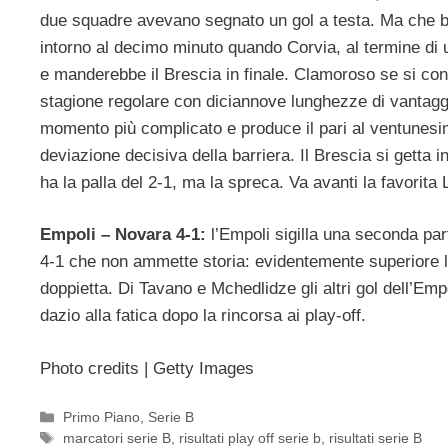
due squadre avevano segnato un gol a testa. Ma che br
intorno al decimo minuto quando Corvia, al termine di 
e manderebbe il Brescia in finale. Clamoroso se si cons
stagione regolare con diciannove lunghezze di vantaggi
momento più complicato e produce il pari al ventunesim
deviazione decisiva della barriera. Il Brescia si getta i
ha la palla del 2-1, ma la spreca. Va avanti la favorita L
Empoli – Novara 4-1:
l’Empoli sigilla una seconda part
4-1 che non ammette storia: evidentemente superiore 
doppietta. Di Tavano e Mchedlidze gli altri gol dell’Emp
dazio alla fatica dopo la rincorsa ai play-off.
Photo credits | Getty Images
Categorie
Primo Piano
,
Serie B
Tag
marcatori serie B
,
risultati play off serie b
,
risultati serie B