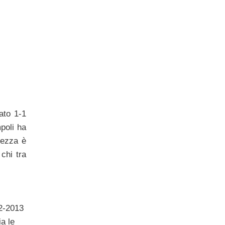
ato 1-1
mpoli ha
tezza è
chi tra
12-2013
a le