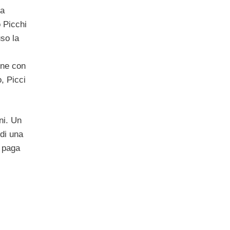
ia
 Picchi
uso la
one con
o, Picci
ni. Un
di una
e paga