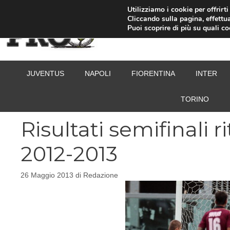
Vai
Utilizziamo i cookie per offrirt
Cliccando sulla pagina, effettua
al
Puoi scoprire di più su quali c
contenuto
JUVENTUS
NAPOLI
FIORENTINA
INTER
TORINO
Risultati semifinali r
2012-2013
26 Maggio 2013
di
Redazione