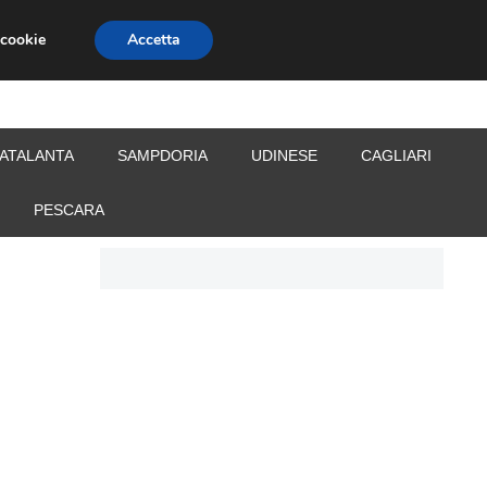
 cookie
Accetta
S
CALCIOMERCATO
ALLENATORI
ATALANTA
SAMPDORIA
UDINESE
CAGLIARI
PESCARA