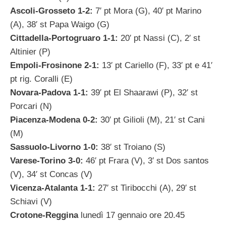
Ascoli-Grosseto 1-2:
7′ pt Mora (G), 40′ pt Marino
(A), 38′ st Papa Waigo (G)
Cittadella-Portogruaro 1-1:
20′ pt Nassi (C), 2′ st
Altinier (P)
Empoli-Frosinone 2-1:
13′ pt Cariello (F), 33′ pt e 41′
pt rig. Coralli (E)
Novara-Padova 1-1:
39′ pt El Shaarawi (P), 32′ st
Porcari (N)
Piacenza-Modena 0-2:
30′ pt Gilioli (M), 21′ st Cani
(M)
Sassuolo-Livorno 1-0:
38′ st Troiano (S)
Varese-Torino 3-0:
46′ pt Frara (V), 3′ st Dos santos
(V), 34′ st Concas (V)
Vicenza-Atalanta 1-1:
27′ st Tiribocchi (A), 29′ st
Schiavi (V)
Crotone-Reggina
lunedì 17 gennaio ore 20.45