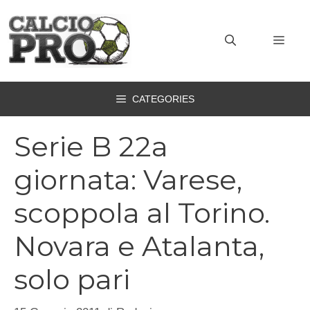
Vai
al
MEN
contenuto
CATEGORIES
Serie B 22a
giornata: Varese,
scoppola al Torino.
Novara e Atalanta,
solo pari