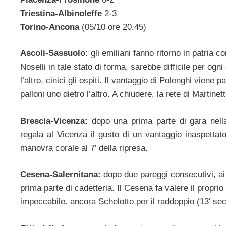
Triestina-Albinoleffe
2-3
Torino-Ancona
(05/10 ore 20.45)
Ascoli-Sassuolo:
gli emiliani fanno ritorno in patria 
Noselli in tale stato di forma, sarebbe difficile per ogn
l’altro, cinici gli ospiti. Il vantaggio di Polenghi viene p
palloni uno dietro l’altro. A chiudere, la rete di Martinett
Brescia-Vicenza:
dopo una prima parte di gara nella
regala al Vicenza il gusto di un vantaggio inaspettat
manovra corale al 7′ della ripresa.
Cesena-Salernitana:
dopo due pareggi consecutivi, ai 
prima parte di cadetteria. Il Cesena fa valere il propri
impeccabile. ancora Schelotto per il raddoppio (13′ sec