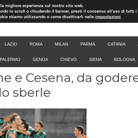
i la migliore esperienza sul nostro sito web.
ndo lo scroll o chiudendo il banner, presti il consenso all’uso di tutti i
ookie stiamo utilizzando o come disattivarli nelle
impostazioni
NEW
LAZIO
ROMA
MILAN
PARMA
CATANIA
PALERMO
GENOA
CHIEVO
SIENA
BOLOGNA
ne e Cesena, da godere
lo sberle