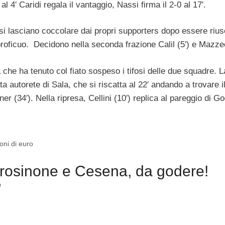
al 4′ Caridi regala il vantaggio, Nassi firma il 2-0 al 17′.
 si lasciano coccolare dai propri supporters dopo essere riusc
oficuo. Decidono nella seconda frazione Calil (5′) e Mazzeo
 che ha tenuto col fiato sospeso i tifosi delle due squadre. L
a autorete di Sala, che si riscatta al 22′ andando a trovare il
aner (34′). Nella ripresa, Cellini (10′) replica al pareggio di G
oni di euro
Frosinone e Cesena, da godere!
”