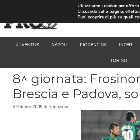
Vai
Utilizziamo i cookie per offrirt
Cliccando sulla pagina, effettua
al
Puoi scoprire di più su quali c
contenuto
JUVENTUS
NAPOLI
FIORENTINA
INTER
TORINO
8^ giornata: Frosino
Brescia e Padova, so
3 Ottobre 2009
di
Redazione