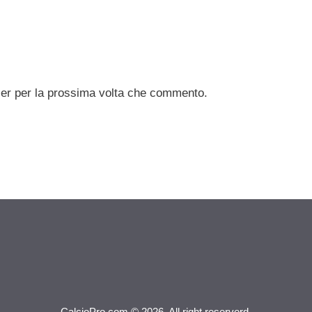
ser per la prossima volta che commento.
CalcioPro.com © 2026. All right reserverd.