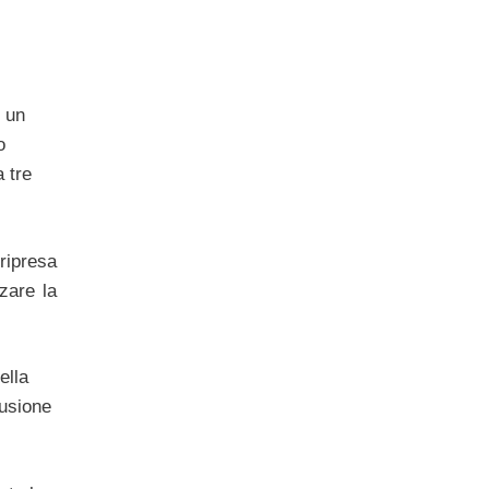
n un
o
a tre
ripresa
zare la
ella
lusione