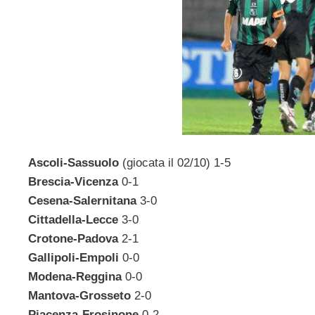
Ascoli-Sassuolo
(giocata il 02/10) 1-5
Brescia-Vicenza
0-1
Cesena-Salernitana
3-0
Cittadella-Lecce
3-0
Crotone-Padova
2-1
Gallipoli-Empoli
0-0
Modena-Reggina
0-0
Mantova-Grosseto
2-0
Piacenza-Frosinone
0-2