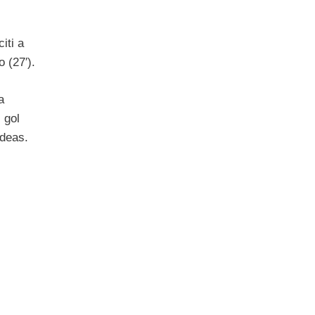
iti a
 (27′).
a
 gol
odeas.