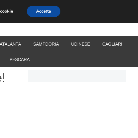
 cookie
Accetta
S
CALCIOMERCATO
ALLENATORI
ATALANTA
SAMPDORIA
UDINESE
CAGLIARI
PESCARA
!