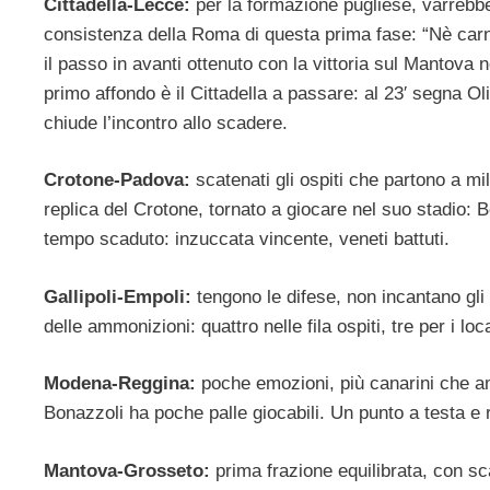
Cittadella-Lecce:
per la formazione pugliese, varrebb
consistenza della Roma di questa prima fase: “Nè carne
il passo in avanti ottenuto con la vittoria sul Mantova n
primo affondo è il Cittadella a passare: al 23′ segna Oli
chiude l’incontro allo scadere.
Crotone-Padova:
scatenati gli ospiti che partono a mi
replica del Crotone, tornato a giocare nel suo stadio: 
tempo scaduto: inzuccata vincente, veneti battuti.
Gallipoli-Empoli:
tengono le difese, non incantano gli 
delle ammonizioni: quattro nelle fila ospiti, tre per i loca
Modena-Reggina:
poche emozioni, più canarini che a
Bonazzoli ha poche palle giocabili. Un punto a testa e 
Mantova-Grosseto:
prima frazione equilibrata, con sca