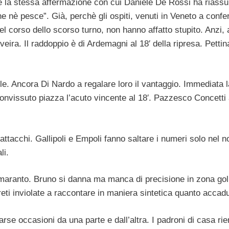
e la stessa affermazione con cui Daniele De Rossi ha riassu
 nè pesce”. Già, perchè gli ospiti, venuti in Veneto a conf
el corso dello scorso turno, non hanno affatto stupito. Anzi, 
veira. Il raddoppio è di Ardemagni al 18′ della ripresa. Pettin
lle. Ancora Di Nardo a regalare loro il vantaggio. Immediata l
Bonvissuto piazza l’acuto vincente al 18′. Pazzesco Concetti
attacchi. Gallipoli e Empoli fanno saltare i numeri solo nel 
li.
maranto. Bruno si danna ma manca di precisione in zona gol
reti inviolate a raccontare in maniera sintetica quanto accad
rse occasioni da una parte e dall’altra. I padroni di casa ri