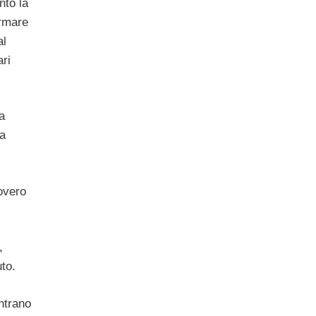
nto la
ermare
al
ari
a
 a
novero
,
uto.
entrano