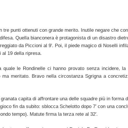
con tre punti ottenuti con grande merito. Inutile negare che co
i difesa. Quella bianconera è protagonista di un disastro dietr
areggiato da Piccioni al 9′. Poi, il piede magico di Noselli infil
i al 19 della ripresa.
 quale le Rondinelle ci hanno provato senza incidere, la 
o ma meritato. Bravo nella circostanza Sgrigna a concretiz
granata capita di affrontare una delle squadre più in forma d
o gioco fin da subito: sblocca Schelotto dopo 7′ con una conc
ondo tempo). Matute firma la terza rete al 32′.