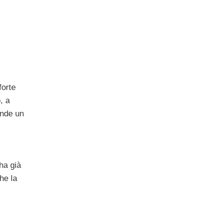
forte
, a
ende un
ha già
he la